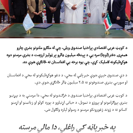
د کویټ عربي اقتصادي پراختیا صندوق
ویلي
، چې
له
ملګرو ملتونو بشري چارو
همغږۍ دفتر(اوچا) سره یې د پ
ې
نځ
ه
میلیون ډالرو پ
ر
ټولیز ارزښت د بشري مرستو دوه
هوکړه‌لیکونه لاسلیک کړي، چې یوه برخه یې افغانستان ته ځانګړې شوې ده
.
د دې صندوق خپرې شوې خبرپاڼې له مخې، د دغو هوکړه‌لیکونو له مخې د افغانستان
او سوریې بشري صندوقونو ته ۲.۵ میلیون ډالر ځانګړي شوي دي.
د کویټ عربي اقتصادي پراختیا صندوق د څرګندونو له مخې، دا مرستې به د بېړنیو
بشري پروګرامونو او پروژو د تمویل، د حیاتي اړتیاوو د پوره کولو او زیانمنو او اړمنو
کسانو ته د ژوند ژغورونکو مرستو د رسولو لپاره ولګول شي.
په خبرپاڼه کې راغلي، دا مالي مرسته