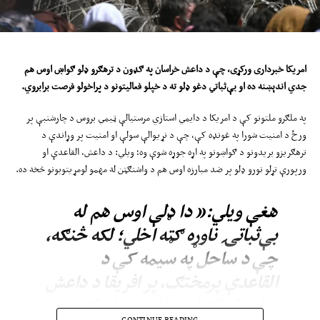
امریکا
خبرداری ورکړی، چې د داعش خراسان په ګډون د ترهګرو ډلو ګواښ ا
وس
هم
جدي اندېښنه ده او بې‌ثباتي دغو ډلو ته د خپلو فعالیتونو د پراخولو فرصت برابروي
.
په ملګرو ملتونو کې د امریکا د دایمي استازي مرستیالې ټیمي بروس د چارشنبې پر
ورځ د امنیت شورا په غونډه کې، چې د نړیوالې سولې او امنیت پر وړاندې د
ترهګریزو بریدونو د ګواښونو په اړه جوړه شوې وه؛ ویلي: د داعش، القاعدې او
ورپورې تړلو نورو ډلو پر ضد مبارزه اوس هم د واشنګټن له مهمو لومړیتوبونو څخه ده.
هغې ویلي:« دا ډلې اوس هم له
بې‌ثباتۍ ناوړه ګټه اخلي؛ لکه څنګه،
چې د ساحل په سیمه کې د
القاعدې پرمختګ، پر افریقا د داعش
زیات تمرکز او په افغانستان کې د
CONTINUE READING