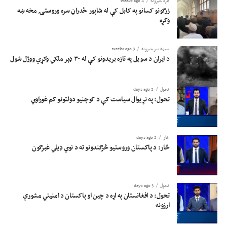
تازه خبرونه
4 weeks ago
زرګونو کسانو په کابل کې له شاپور ځدراڼ سره وروستۍ مخه ښه
وکړه
سیمه ییز خبرونه
3 weeks ago
د ایران د سویل په تازه بریدونو کې له ۳۰ ډېر ملکي وګړي ووژل شول
تحول
2 days ago
تحول: په نړیوال سیاست کې د کوچنیو دولتونو کم غوراوي
څار
2 days ago
څار: د پاکستان وروستیو څرګندونو ته د نوي ډیلي غبرګون
تحول
3 days ago
تحول: د افغانستان په اړه د چین او پاکستان د امنیتي مشورې
ارزونه