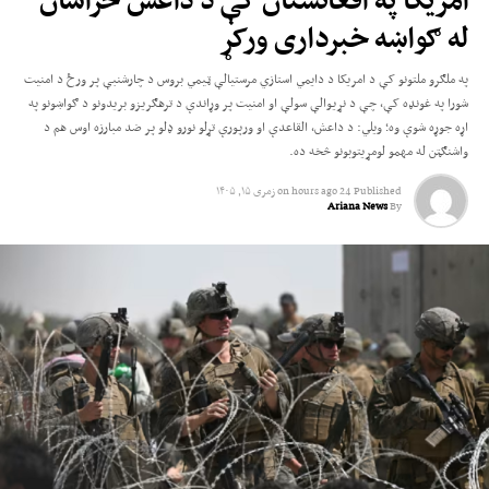
له ګواښه خبرداری ورکړ
په ملګرو ملتونو کې د امریکا د دایمي استازي مرستیالې ټیمي بروس د چارشنبې پر ورځ د امنیت
شورا په غونډه کې، چې د نړیوالې سولې او امنیت پر وړاندې د ترهګریزو بریدونو د ګواښونو په
اړه جوړه شوې وه؛ ویلي: د داعش، القاعدې او ورپورې تړلو نورو ډلو پر ضد مبارزه اوس هم د
واشنګټن له مهمو لومړیتوبونو څخه ده.
Published
24 hours ago
on
زمری ۱۵, ۱۴۰۵
Ariana News
By