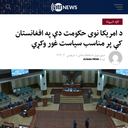
تازه خبرونه
د امریکا نوی حکومت دې په افغانستان
کې پر مناسب سیاست غور وکړي
خپور شوی
6 years مخکي
د
مرغومی ۳۰, ۱۳۹۹
توسط
Ariana News