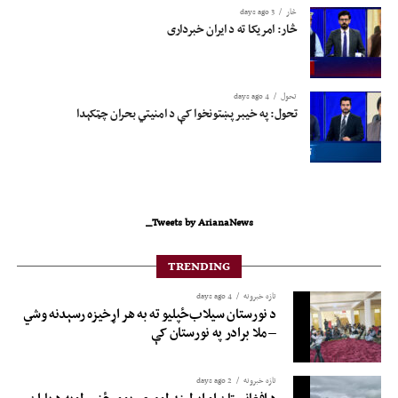
څار
3 days ago
څار: امریکا ته د ایران خبرداری
تحول
4 days ago
تحول: په خیبر پښتونخوا کې د امنیتي بحران چټکېدا
Tweets by ArianaNews_
TRENDING
تازه خبرونه
4 days ago
د نورستان سیلاب‌ځپلیو ته به هر اړخیزه رسېدنه وشي
– ملا برادر په نورستان کې
تازه خبرونه
2 days ago