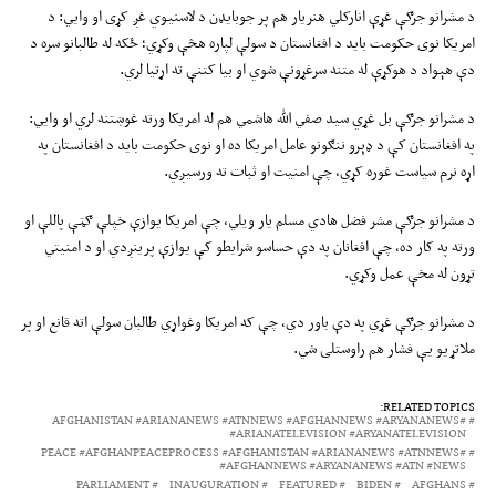
د مشرانو جرګې غړې انارکلي هنریار هم پر جوبایډن د لاسنیوي غږ کړی او وایي: د
امریکا نوی حکومت باید د افغانستان د سولې لپاره هڅې وکړي؛ ځکه له طالبانو سره د
دې هېواد د هوکړې له متنه سرغړونې شوي او بیا کتنې ته اړتیا لري.
د مشرانو جرګې بل غړي سید صفي الله هاشمي هم له امریکا ورته غوښتنه لري او وایي:
په افغانستان کې د ډېرو ننګونو عامل امریکا ده او نوی حکومت باید د افغانستان په
اړه نرم سیاست غوره کړي، چې امنیت او ثبات ته ورسیږي.
د مشرانو جرګې مشر فضل هادي مسلم یار ويلي، چې امریکا یوازې خپلې ګټې پاللې او
ورته په کار ده، چې افغانان په دې حساسو شرایطو کې یوازې پرینږدي او د امنیتي
تړون له مخې عمل وکړي.
د مشرانو جرګې غړي په دې باور دي، چې که امریکا وغواړي طالبان سولې اته قانع او پر
ملاتړیو یې فشار هم راوستلی شي.
RELATED TOPICS:
#AFGHANISTAN #ARIANANEWS #ATNNEWS #AFGHANNEWS #ARYANANEWS
#ARIANATELEVISION #ARYANATELEVISION
#PEACE #AFGHANPEACEPROCESS #AFGHANISTAN #ARIANANEWS #ATNNEWS
#AFGHANNEWS #ARYANANEWS #ATN #NEWS
PARLIAMENT
INAUGURATION
FEATURED
BIDEN
AFGHANS