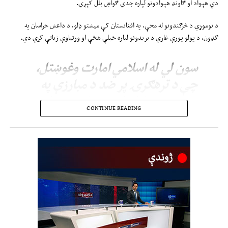
دې هېواد او ګاونډ هېوادونو لپاره جدي ګواښ بلل کېږي.
د نوموړي د څرګندونو له مخې، په افغانستان کې میشتو ډلو، د داعش خراسان په
ګډون، د پولو پورې غاړې د بریدونو لپاره خپلې هڅې او وړتیاوې زیاتې کړې دي.
سون لي له اسلامي امارت وغوښتل،
چې د ترهګرۍ پر ضد د مبارزې په
برخه کې پخپلو ژمنو عمل وکړي او
CONTINUE READING
په افغانستان کې د ټولو میشتو
ترهګرو ډلو، د هغو کسانو او بنسټونو
پر ګډون، چې د امنیت شورا د
دولس‌سوه اووه‌شپېتم پرېکړه‌لیک د
بندیزونو په نوملړ کې شامل دي، پر
ضد جدي ګامونه پورته کړي.