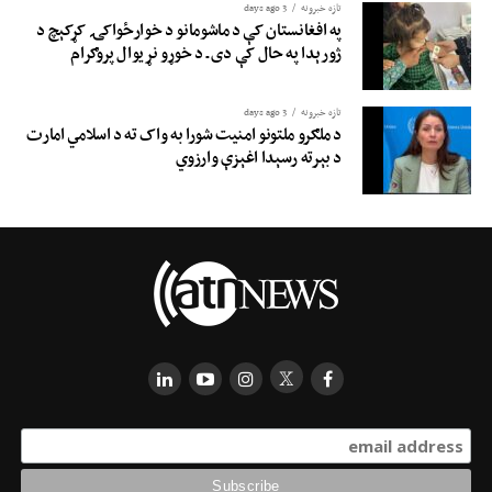
تازه خبرونه
3 days ago
په افغانستان کې د ماشومانو د خوارځواکۍ کړکېچ د
ژورېدا په حال کې دی ـ د خوړو نړیوال پروګرام
تازه خبرونه
3 days ago
د ملګرو ملتونو امنیت شورا به واک ته د اسلامي امارت
د بېرته رسېدا اغېزې وارزوي