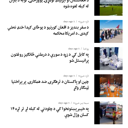
د افغانستان او ایرلینډ لومړۍ یوورځنۍ لوبه د باران
له کبله لغوه شوه
تازه خبرونه
3 days ago
د سفر بندیز د افغان کورنیو د یوځای کېدا خنډ نه‌شي
کېدی ـ د امریکا محکمه
روغتيا
5 days ago
په کابل کې د زړه د سوري د درملنې څانګیز روغتون
پرانیستل شو
تازه خبرونه
3 days ago
چین او پاکستان د ترهګرۍ ضد همکارۍ پر پراختیا
ټینګار وکړ
سیمه ییز خبرونه
5 days ago
په خیبرپښتونخوا کې د چاودنې له کبله لږ تر لږه ۱۴
کسان وژل شوي