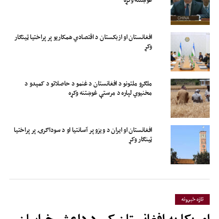
افغانستان او ازبکستان د اقتصادي همکاریو پر پراختیا ټینګار
وکړ
ملګرو ملتونو د افغانستان د غنمو د حاصلاتو د کمېدو د
مخنیوي لپاره د مرستې غوښتنه وکړه
افغانستان او ایران د ویزو پر آسانتیا او د سوداګرۍ پر پراختیا
ټینګار وکړ
تازه خبرونه
امریکا په افغانستان کې د داعش خراسان