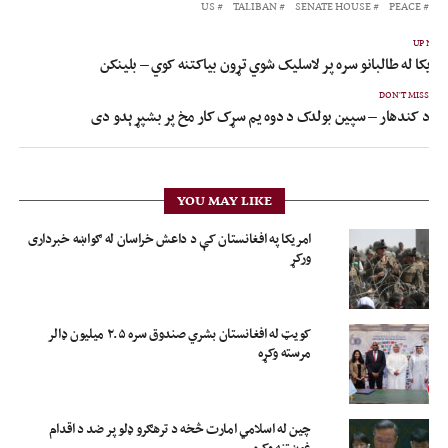
US
TALIBAN
SENATE HOUSE
PEACE
UP NEX
مریکا له طالبانو سره پر لاسلیک شوي تړون بیاکتنه کوي – بلینکن
DON'T MISS
د کندهار – سپین بولدک د دوه یم سړک کار مخ پر بشپړېدو دی
YOU MAY LIKE
امریکا په افغانستان کې د داعش خراسان له ګواښه خبرداری
ورکړ
کویټ له افغانستان بشري صندوق سره ۲.۵ میلیون ډالر
مرسته وکړه
چین له اسلامي امارت څخه د ترهګرو ډلو پر ضد د اقدام
غوښتنه وکړه