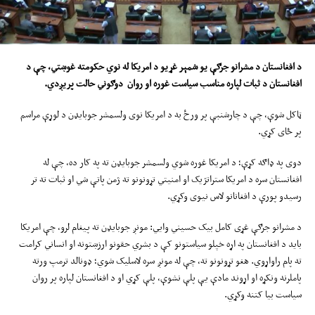
د افغانستان
د
مشرانو جرګ
ې یو شمېر غړیو
د امریکا له نوي حکومته غو
ښتي،
چې د
افغانستان د ثبات لپاره مناسب سیاست غوره او
روان
دوګوني
حالت پریږدي
.
ټاکل شوې، چې د چارشنبې پر ورځ به د امریکا نوی ولسمشر جوبایډن د لوړې مراسم
پر ځای کړي.
دوی په ډاګه کړې؛ د امریکا غوره شوي ولسمشر جوبایډن ته په کار ده، چې له
افغانستان سره د امریکا ستراتژیک او امنیتي تړونونو ته ژمن پاتې شي او ثبات ته تر
رسیدو پورې د افغانانو لاس نیوی وکړي.
د مشرانو جرګې غړی کامل بیک حسیني وایي: مونږ جوبایډن ته پیغام لرو، چې امریکا
باید د افغانستان په اړه خپلو سیاستونو کې د بشري حقونو ارزښتونه او انساني کرامت
ته پام راواړوي. هغو تړونونو ته، چې له مونږ سره لاسلیک شوي؛ ډونالد ترمپ ورته
پاملرنه ونکړه او اړوند مادې یې پلې نشوې، پلې کړي او د افغانستان لپاره پر روان
سیاست بیا کتنه وکړي.