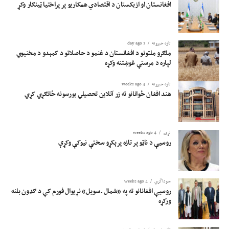
افغانستان او ازبکستان د اقتصادي همکاریو پر پراختیا ټینګار وکړ
تازه خبرونه
1 day ago
ملګرو ملتونو د افغانستان د غنمو د حاصلاتو د کمېدو د مخنیوي
لپاره د مرستې غوښتنه وکړه
تازه خبرونه
4 weeks ago
هند افغان ځوانانو ته زر آنلاین تحصیلي بورسونه ځانګړي کړي
نړۍ
4 weeks ago
روسیې د ناټو پر تازه پرېکړو سختې نیوکې وکړې
سوداگري
4 weeks ago
روسیې افغانانو ته په «شمال ـ سویل» نړیوال فورم کې د ګډون بلنه
ورکړه