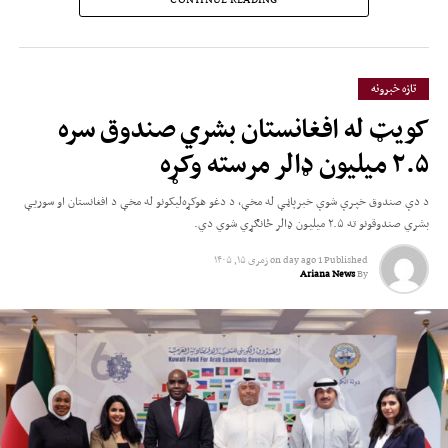
داعش خراسان دوامدار ګواښ
ښيي.»
تازه خبرونه
دا څرګندونې داسې مهال کیږي، چې اسلامي امارت څو ځله په افغانستان کې د ترهګرو
کویټ له افغانستان بشري صندوق سره
ډلو د فعالیت په اړه ادعاوې رد کړي او ټینګار کوي، چې د افغانستان له خاورې به د
۲.۵ میلیون ډالر مرسته وکړه
بل هیڅ هېواد د امنیت پر ضد د کار اخیستو اجازه ورنه‌کړي.
د دې صندوق خپرې شوې خبرپاڼې له مخې، د دغو هوکړه‌لیکونو له مخې د افغانستان او سوریې
بشري صندوقونو ته ۲.۵ میلیون ډالر ځانګړي شوي دي.
Published
1 day ago
on
زمری ۱۵, ۱۴۰۵
Ariana News
By