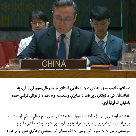
د ملګرو ملتونو په
ټولنه
کې د چین دایمي استازي
چارسمبالي
سون لي ویلي، په
افغانستان کې د ترهګرۍ پر ضد د مبارزې وضعیت ا
وس
هم د نړیوالې ټولنې جدي
پاملرنې ته اړتیا لري
.
هغه د چارشنبې پر ورځ د امنیت شورا په غونډه کې، چې د نړیوالې سولې او امنیت
پر وړاندې د ترهګریزو بریدونو د ګواښونو په اړه جوړه شوې وه؛ د ملګرو ملتونو د
سرمنشي راپور ته په نغوته کې ویلي، په افغانستان کې میشتې ترهګرې ډلې اوس هم د