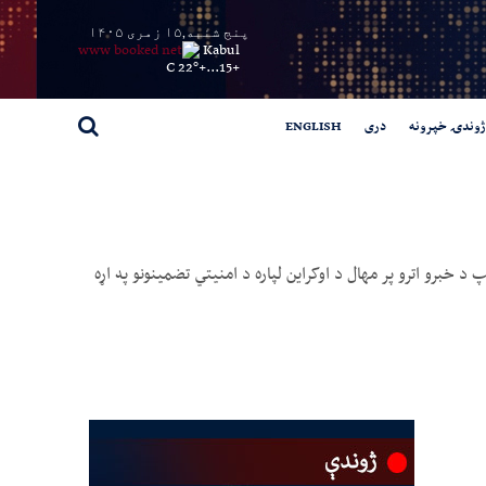
پنج شنبه,۱۵ زمری ۱۴۰۵
Kabul
22° C
+
15...
+
ژوندۍ خپرونه
دری
ENGLISH
ې ویلي، چې ولادمیر پوتین او ډونالډ ټرمپ د خبرو اترو پر مهال د اوکراین لپاره د امنیتي تضمینونو په اړه