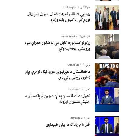
سوداگري
4 weeks ago
روسیې افغانانو ته په «شمال ـ سویل» نړیوال
فورم کې د ګډون بلنه ورکړه
تازه خبرونه
4 weeks ago
زرګونو کسانو په کابل کې له شاپور ځدراڼ سره
وروستۍ مخه ښه وکړه
لوبی
3 weeks ago
د افغانستان د غېږنیونې غوره لیګ لومړي پړاو
ته اووه ورځې پاتې دي
تحول
2 days ago
تحول: د افغانستان په اړه د چین او پاکستان د
امنیتي مشورې ارزونه
څار
2 days ago
څار: امریکا ته د ایران خبرداری