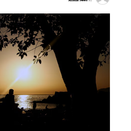
Ariana News
By