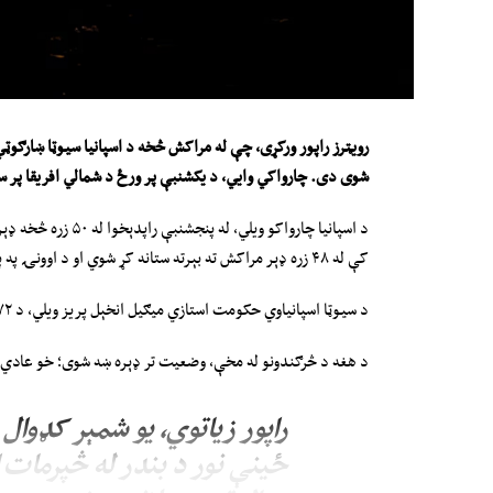
رویټرز راپور ورکړی، چې
له
مراکش څخه د
ا
سپانی
ا
س
یوټا
ښارګوټي 
شوی دی. چارواکي وایي، د یکشنبې پ
ر
ورځ د شمالي افریقا پر س
کې له ۴۸ زره ډېر مراکش ته بېرته ستانه کړ شوي او د اوونۍ په پای کې هم د ستنولو لړۍ روانه وه.
د سیوټا اسپانیاوي حکومت استازي میګیل انخېل پریز ویلي، د ۷۲ مړو ترڅنګ له زر څخه ډېرو کسانو ته روغتیايي خدمتونه وړاندې شوي دي.
د هغه د څرګندونو له مخې، وضعیت تر ډېره ښه شوی؛ خو عادي حال
راپور زیاتوي، یو شمېر کډوال
ځینې نور د بندر له څپرمات 