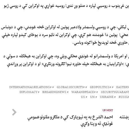
ن غړیتوب د روسیې لپاره د منلو وړ ندی؛ روسیه غواړي په اوکراین کې د روسي ژبو
 لیکلي، چې د روسیې ولسمشر ولادمیر پوتین له اوکراین څخه غوښتي، چې د دونباس
خې؛ پوتین دا غوښتنه هم کړې، چې اوکراین له ناټو سره د یوځای کېدو لپاره خپلې
ې خاورې څخه لویدیځ ځواکونه وباسي.
و امریکا د ولسمشرانو له غونډې مخکې ویلي وه، چې اوکراین به هیڅکله د سولې د
وي: “اوکراینیان به هیڅکله خپله خاوره نیواکګروته ورنکړي” او د اوکراین پر وړاندې
#INTERNATIONALRELATIONS
#GLOBALSECURITY
#GEOPOLITICS
DIPLOMACY
BREAKINGNEWS
#WARANDPEACE
US
UN
UKRAINE
RUSSI
UP NEXT
وښتنه
احمد الشرع به په نیویارک کې د ملګرو ملتونو عمومي
غونډې ته وینا وکړي