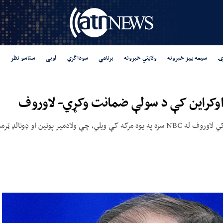
ۍ
سیمه ییز خبرونه
ولایتي خبرونه
برنامې
سوداگري
لوبی
ستاسو نظر
په اوکراین کې د سولې ضمانت وکړي- لاوروف
د یکشنبې پر ورځ (د وږي دوه‌يمه) د روسیې بهرنیو چارو وزیر سرګي لاوروف له NBC سره په یوه مرکه ک