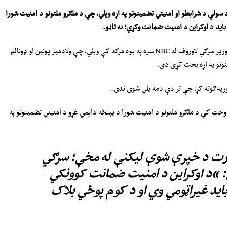
 سولې د شرایطو او امنیتي تضمینونو په اړه ویلي، چې د ملګرو ملتونو د امنیت شورا
باید د اوکراین د امنیت ضمانت وکړي؛ نه تاټو.
د یکشنبې پر ورځ (د وږي دوه‌يمه) د روسیې بهرنیو چارو وزیر سرګي لاوروف له NBC سره په یوه مرکه کې ویلي، چې ولادمیر پوتین او ډونالډ
ینونو په اړه بحث کړی دی.
خت کې د ملګرو ملتونو د امنیت شورا د پېنځه دایمي غړو د امنیتي تضمینونو په
زارت د خپرې شوې لیکنې له مخې؛ سرګي
: “د اوکراین د امنیت ضمانت کوونکي
باید غیراټومي وي او د کوم پوځي بلاک