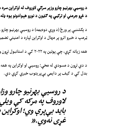
د روسیې بهرنیو چارو وزیر سرګې لاوروف له اوکراین سره د
د غړو جرمني او ترکیې په ګډون د نورو هېوادونو یوه ډله 
ټرمپ د خبرو اترو پر مهال د اوکراین لپاره د امنیتي تضم
هغه زیاته کړې، چې پوتین په ۲۰۲۲ کې د استانبول تړون ورپه‌ګوته کړ، چې تر دې دمه پلي شوی ندی.
د دې تړون د مسودې له مخې؛ روسیې او اوکراین په هغه و
بدل کې د کیف پر دایمي بې‌پریتوب خبرې کړې دي.
د روسیې بهرنیو چارو و
لاوروف په مرکه کې ویلي
باید بې‌پرې وي؛ اوکراین 
غړی نه‌وي.”