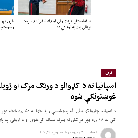
د افغانستان کرکټ ملي لوبډله له ایرلینډ سره د
غړي هېواد
بریالي پیل په لټه کې ده
رسمیت پېژ
نړۍ
غوښتونکې شوه
کې له ۴۸ زره ډېر مراکش ته بېرته ستانه کړ شوي او د اوونۍ په پای کې هم د ستنولو لړۍ روانه وه.
Published
3 days ago
on
زمری ۱۲, ۱۴۰۵