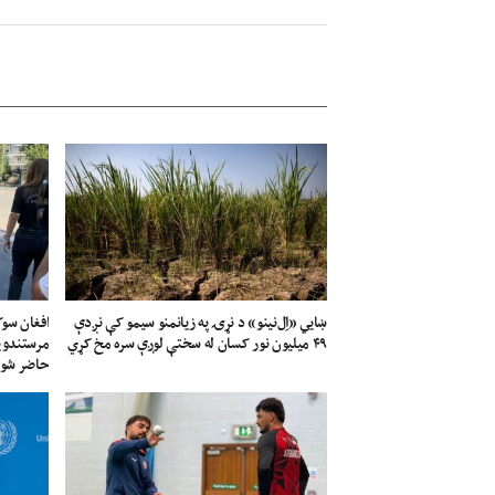
ښايي «اِل‌نینو» د نړۍ په زیانمنو سیمو کې نږدې
افغان سو
۴۹ میلیون نور کسان له سختې لوږې سره مخ کړي
مرستندویې
حاضر شو