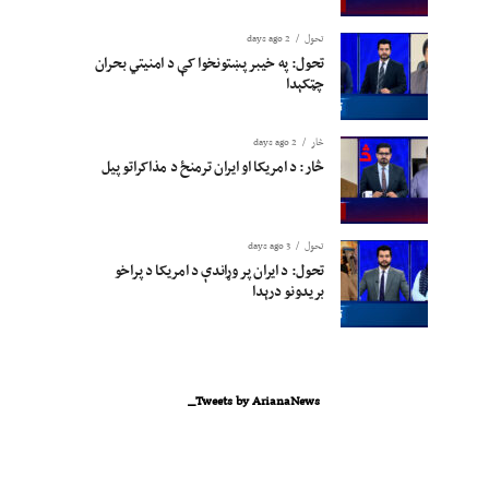
تحول
2 days ago
تحول: په خیبر پښتونخوا کې د امنیتي بحران
چټکېدا
څار
2 days ago
څار: د امریکا او ایران ترمنځ د مذاکراتو پیل
تحول
3 days ago
تحول: د ایران پر وړاندې د امریکا د پراخو
بریدونو درېدا
Tweets by ArianaNews_