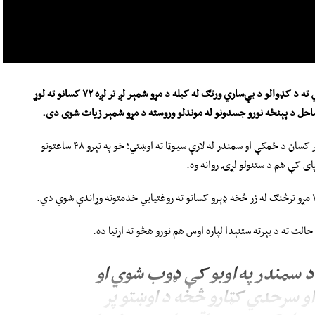
ته د کډوالو د بې‌ساري ورتګ له
کب
له د مړو شمېر لږ تر لږه
۷۲
کسانو
ته لوړ
احل د پ
ې
نځ
ه
نورو جسدونو
له
موندلو وروسته د مړو شمېر زیات شوی دی
.
د اسپانیا چارواکو ویلي، له پنجشنبې راپدېخوا له ۵۰ زره څخه ډېر کسان د ځمکې او سمندر له لارې سیوټا ته اوښتي؛ خو په تېرو ۴۸ ساعتونو
ت ته د بېرته ستنېدا لپاره اوس هم نورو هڅو ته اړتیا ده.
 د سمندر په اوبو کې ډوب شوي او
او سرحدي کټارو څخه د اوښتو پر