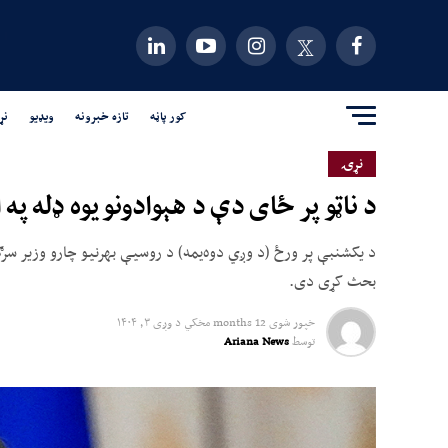
کور پاڼه
تازه خبرونه
ویډیو
نړ
نړۍ
د ناټو پر ځای دې د هېوادونو یوه ډله 
بحث کړی دی.
خپور شوی
12 months مخکي
د
وږی ۳, ۱۴۰۴
توسط
Ariana News