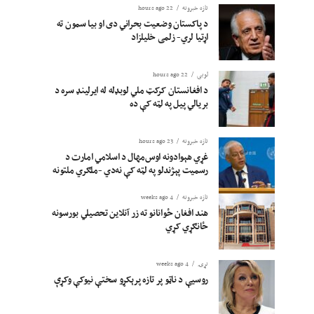
تازه خبرونه
22 hours ago
د پاکستان وضعیت بحراني دی او بیا سمون ته
اړتیا لري- زلمی خلیلزاد
لوبی
22 hours ago
د افغانستان کرکټ ملي لوبډله له ایرلینډ سره د
بریالي پیل په لټه کې ده
تازه خبرونه
23 hours ago
غړي هېوادونه اوس‌مهال د اسلامي امارت د
رسمیت پېژندلو په لټه کې نه‌دي -ملګري ملتونه
تازه خبرونه
4 weeks ago
هند افغان ځوانانو ته زر آنلاین تحصیلي بورسونه
ځانګړي کړي
نړۍ
4 weeks ago
روسیې د ناټو پر تازه پرېکړو سختې نیوکې وکړې