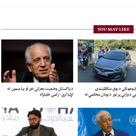
YOU MAY LIKE
ک‌وهونکی د یوې سکاټلینډۍ
د پاکستان وضعیت بحراني دی او بیا سمون ته
 د وژنې پر تور د یونان محکمې ته
اړتیا لري- زلمی خلیلزاد