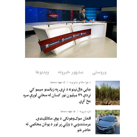
وروستی
مشهور خبرونه
ویدیوها
د هوا حالاتو بدلونونه
18 hours ago
ښايي «اِل‌نینو» د نړۍ په زیانمنو سیمو کې
نږدې ۴۹ میلیون نور کسان له سختې لوږې سره
مخ کړي
تازه خبرونه
19 hours ago
افغان سوک‌وهونکی د یوې سکاټلینډۍ
مرستندویې د وژنې پر تور د یونان محکمې ته
حاضر شو