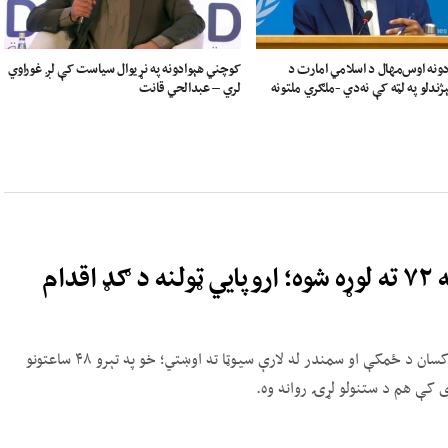
ونه اوس‌مهال د اسلامي امارت د
کوچني هېوادونه په نړیوال سیاست کې لږ غوراوي
ندلو په لټه کې نه‌دي -ملګري ملتونه
لري – عبدالحي قانت
اسپانیا ته د کډوالو د ورتګ مرګ او ژوبله ۷۲ ته لوړه شوه؛ اروپايي ټولنه د ګډ اقدام
د اسپانیا چارواکو ویلي، له پنجشنبې راپدېخوا له ۵۰ زره څخه ډېر کسان د ځمکې او سمندر له لارې سیوټا ته اوښتي؛ خو په تېرو ۴۸ ساعتونو