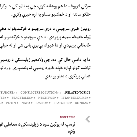
سرګې لاوروف دا هم روښانه کړې، چې په ناټو کې د اوکرای
خلکو ساتنه او د ځمکنیو مسلو په اړه خبرې وکړي.
رویټرز خبري سرچینې د درې سرچینو د څرګندونو له مخې
ټوله ختیځه سیمه پرېږدي. د دې سرچینو د څرګندونو له م
ځانځاني پرېږدي او دا هېواد بې‌پرې پاتې شي او له خپل
دا په داسې حال کې ده، چې ولادمیر زیلینسکي د روسیې ا
ترلاسه کولو لپاره خپله خاوره روسیې ته ونه‌سپاري او زیات
غیابي پرېکړې د منلو وړ ندي.
#EASTERNEUROPE
#CONFLICTRESOLUTION
RELATED TOPICS:
#SECURITYGUARANTEE
#PEACETALKS
#NBCNEWS
#ISTANBULTALKS
A
PUTIN
NATO
LAVROV
FEATURED
DONBAS
DON'T MISS
ټرمپ له پوتین سره د زیلینسکي د معاملې غ
وکړه