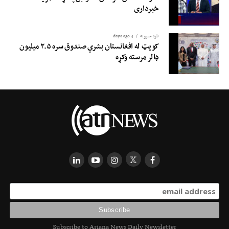
خبرداری
تازه خبرونه
4 days ago
کویټ له افغانستان بشري صندوق سره ۲.۵ میلیون
ډالر مرسته وکړه
Subscribe to Ariana News Daily Newsletter