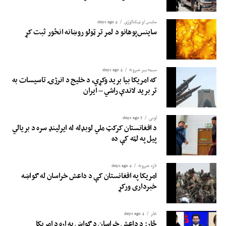
ساینس او ​​ټیکنالوژي
4 days ago
ساینس‌پوهانو د لمر تر ټولو روښانه انځور ثبت کړ
سیمه ییز خبرونه
4 days ago
که امریکا بیا برید وکړي، د خلیج د انرژۍ تاسیسات به
تر برید لاندې راشي – ایران
لوبی
5 days ago
د افغانستان کرکټ ملي لوبډله له ایرلینډ سره د بریالي
پیل په لټه کې ده
تازه خبرونه
4 days ago
امریکا په افغانستان کې د داعش خراسان له ګواښه
خبرداری ورکړ
څار
4 days ago
څار: د داعش خراسان د ګواښ په اړه د امریکا