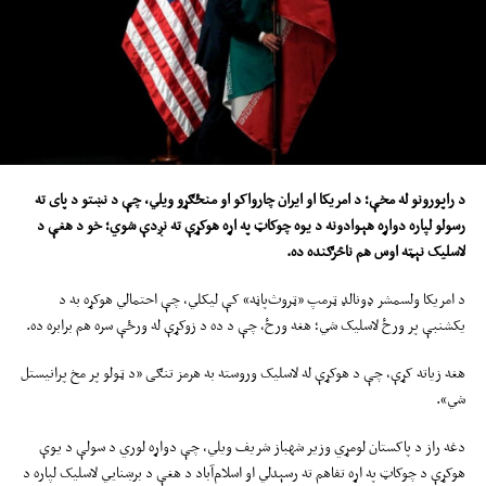
د
راپورون
و له مخې؛
د
امریکا او ایران
چارواکو او منځګړو ویلي
،
چې د نښتو د پای ته
رسولو لپاره
دواړه هېوادونه
د
یوه
چوکاټ په اړه هوکړې ته نږدې شوي
؛ خو
د هغې د
لاسلیک
نېټه
ا
وس
هم
ناڅرګنده ده
.
د امریکا ولسمشر ډونالډ ټرمپ «ټروث‌پاڼه» کې لیکلي، چې احتمالي هوکړه به د
یکشنبې پر ورځ لاسلیک شي؛ هغه ورځ، چې د ده د زوکړې له ورځې سره هم برابره ده.
هغه زیاته کړې، چې د هوکړې له لاسلیک وروسته به هرمز تنګی «د ټولو پر مخ پرانیستل
شي».
دغه راز د پاکستان لومړي وزیر شهباز شریف ویلي، چې دواړه لوري د سولې د یوې
هوکړې د چوکاټ په اړه تفاهم ته رسېدلي او اسلام‌آباد د هغې د برښنايي لاسلیک لپاره د