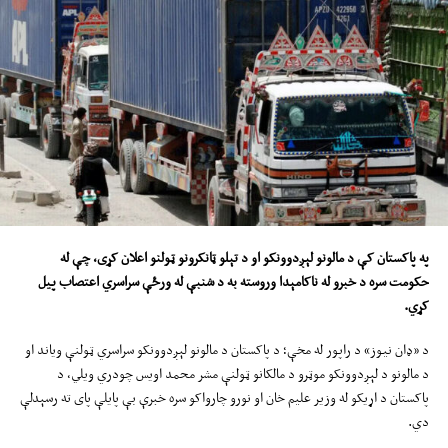
د فیدان د څرګندونو له مخې: تر هغې، چې پر یوه غړي هېواد برید نه‌وي شوی؛ هیڅ
هېواد به د ګواښ په توګه نه‌ګڼل کېږي.
ترکیه، چې له امریکا وروسته د ناټو دوه‌یم لوی پوځ لري؛ ویلي؛ دغه تړون کولی شي د
سیمې نور هېوادونه هم په کې شامل کړي او موخه یې د موجودو ائتلافونو ځای نیول
نه‌دي.
فیدان ویلي:« ناټو له ۳۲ هېوادونو سره یو لوی پوځي ائتلاف دی. مونږ دلته له درې
هېوادونو پیل کړی او باید ډېر محتاط؛ خو عملي ګامونه واخلو.»
نوموړي زیاته کړې، د دغه تړون د وروستي کولو هڅې شاوخوا دوه کاله او اته میاشتې
په پاکستان کې د مالونو لېږدوونکو او د تېلو ټانکرونو
ټولنو
اعلان کړی
،
چې له
روانې وې.
حکومت سره د خبرو له ناکامېد
ا
وروسته به د شنبې له ورځې سراسري اعتصاب پیل
د ترکیې بهرنیو چارو وزیر ویلي، د دغه ائتلاف په چوکاټ کې به د ناټو اوسني
کړي
.
جوړښت ته ورته د وزیرانو یوه کمیټه جوړه شي او عمومي دارالانشاء به یې په سعودي
د «ډان نیوز» د راپور له مخې؛ د پاکستان د مالونو لېږدوونکو سراسري ټولنې ویاند او
عربستان کې وي.
د مالونو د لېږدوونکو موټرو د مالکانو ټولنې مشر محمد اویس چودري ویلي، د
د نوموړي د څرګندونو له مخې، عملیاتي جزئیات به د کمیټې په لومړۍ غونډه کې
پاکستان د اړیکو له وزیر علیم خان او نورو چارواکو سره خبرې بې پایلې پای ته رسېدلې
مشخص شي.
دي.