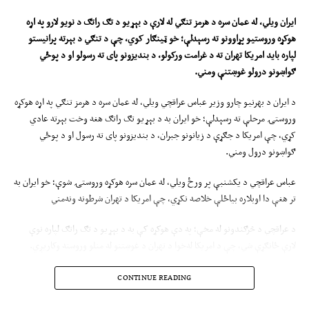
ایران ویلي، له عمان سره د هرمز تنګي له لارې د بېړیو د تګ راتګ د نویو لارو په اړه
هوکړه وروستیو پړاوونو ته رسېدلې؛ خو ټینګار کوي، چې د تنګي د بېرته پرانیستو
لپاره باید امریکا تهران ته د غرامت ورکولو، د بندیزونو پای ته رسولو او د پوځي
ګواښونو درولو غوښتنې ومني
.
د ایران د بهرنیو چارو وزیر عباس عراقچي ویلي، له عمان سره د هرمز تنګي په اړه هوکړه
وروستۍ مرحلې ته رسېدلې؛ خو ایران به د بېړیو تګ راتګ هغه وخت بېرته عادي
کړي، چې امریکا د جګړې د زیانونو جبران، د بندیزونو پای ته رسول او د پوځي
ګواښونو درول ومني.
عباس عراقچي د یکشنبې پر ورځ ویلي، له عمان سره هوکړه وروستۍ شوې؛ خو ایران به
تر هغې دا اوبلاره بیاځلې خلاصه نکړي، چې امریکا د تهران شرطونه ونه‌مني
د عراقچي د څرګندونو له مخې؛ په دې هوکړه کې به د بېړیو د تګ راتګ لپاره نوې
لارې ځانګړې شي، چې د امریکا له‌خوا د تهران د غوښتنو له منلو وروسته وکاریږي.
عراقچي ویلي، ایران او امریکا اوس‌مهال مستقیمې خبرې نهلري او تهران به تر هغې له
CONTINUE READING
واشنګټن سره مستقیمې خبرې پیل نه‌کړي، چې امریکا د جون لنډمهاله هوکړه نقضوي؛
خو د منځګړو له لارې د دواړو لوریو ترمنځ پیغامونه تبادله کېږي.