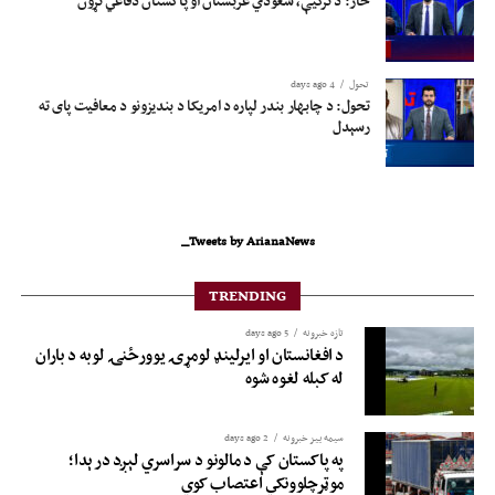
څار: د ترکیې، سعودي عربستان او پاکستان دفاعي تړون
تحول
4 days ago
تحول: د چابهار بندر لپاره د امریکا د بندیزونو د معافیت پای ته
رسېدل
Tweets by ArianaNews_
TRENDING
تازه خبرونه
5 days ago
د افغانستان او ایرلینډ لومړۍ یوورځنۍ لوبه د باران
له کبله لغوه شوه
سیمه ییز خبرونه
2 days ago
په پاکستان کې د مالونو د سراسري لېږد درېدا؛
موټرچلوونکي اعتصاب کوي