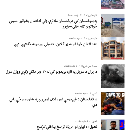
تازه خبرونه
21 hours ago
په بلوڅستان کې د پاکستان ملاتړې ډلې له افغان پخوانیو امنیتي
ځواکونو ګټه اخلي – راپور
تازه خبرونه
4 weeks ago
هند افغان ځوانانو ته زر آنلاین تحصیلي بورسونه ځانګړي کړي
سیمه ییز خبرونه
4 weeks ago
د ایران د سویل په تازه بریدونو کې له ۳۰ ډېر ملکي وګړي ووژل شول
لوبی
4 weeks ago
د افغانستان د غېږنیونې غوره لیګ لومړي پړاو ته اووه ورځې پاتې
دي
تحول
4 weeks ago
تحول: د ایران او امریکا ترمنځ بیاځلي کړکېچ