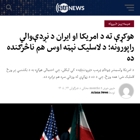
سیمه ییز خبرونه
هوکړې ته د امریکا او ایران د نږدې‌والي
راپورونه؛ د لاسلیک نېټه اوس هم ناڅرګنده
ده
د امریکا ولسمشر ډونالډ ټرمپ «ټروث‌پاڼه» کې لیکلي، چې احتمالي هوکړه به د یکشنبې پر ورځ
لاسلیک شي؛ هغه ورځ، چې د ده د زوکړې له ورځې سره هم برابره ده.
خپور شوی
2 months مخکي
د
غبرګولى ۲۴, ۱۴۰۵
توسط
Ariana News