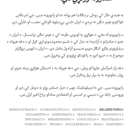
په همدې حال کې پوځي ترینګلتیا هم روانه ده او راپورونه ښیي، چې امریکایي
ځواکونو هرمز تنګي ته نږدې د ایران ځینې بې‌پیلوټه الوتکې تعقیب او څارلې دي.
د راپورونو له مخې، د هوکړې په لومړنۍ طرحه کې د هرمز تنګي پرانیستل، د ایران د
نفتو د صادراتو د آزادېدا په بدل کې د ځینو محدودیتونو لرې کول او د دغه هېواد د
میلیارډونو ډالرو کنګل شویو شتمنیو آزادول شامل دي. د ایران د اټومي پروګرام
موضوع به د خبرو اترو په راتلونکو پړاوونو کې وڅېړل شي.
دغه راز اسرائیلي چارواکو ویلي، چې دغه هېواد به د احتمالي هوکړې برخه نه‌وي او
روان بدلونونه به په بېل بېل وڅارل شي.
راپورونه ښيي، چې دا ډیپلوماټیک بهیر د خپل حساس پړاو په درشل کې دی او
وروستۍ پایله یې د سیمې پر امنیتي او اقتصادي معادلو پراخ اغېز لرلی شي.
#HORMUZSTRAIT
#GLOBALPOLITICS
#GEOPOLITICS
RELATED TOPICS:
#OILMARKETS
#MIDDLEEAST
#IRANUSDEAL
#IRANNEWS
DIPLOMACY
BREAKINGNEWS
#USPOLITICS
#PEACETALKS
WORLDNEWS
TRUMP
NUCLEARTALKS
IRAN
FEATURED