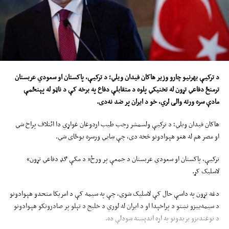
دې چارواکي زیاته کړې؛ امریکا به هغه مهال د ایران پر بندرونو سمندري محاصره لرې
کړي، چې د سوداګریزو بېړیو د بې‌خنډه تګ راتګ د بېرته پیلېدا هوکړه اعلان او ایران
خپلې ژمنې عملي کړي.
هرمز تنګی د نړۍ د تېلو او ګازو د لېږد اړینه سمندري لار ده.
د ترکیې بهرنیو چارو وزیر هاکان فیدان وي
ل
ي
؛
د ترکیې، پاکستان او سعودي عربستان
ایران له هغې وروسته دغه تنګی وتاړه، چې د امریکا او اسرائیلو د بریدونو پر وړاندې
ترمنځ دفاعي تړون له تخنیکي پلوه د متقابلې دفاع په برخه کې د ناټو له پ
ې
نځمې
خپل غبرګون وښیي.
مادې سره ورته والی لري
، خو
د ایران پر ضد نه
دی
.
دا په داسې حال کې ده، چې په سیمه کې کړکېچونه روان دي؛ د یمن حوثیانو، چې د
هاکان فیدان ویلي؛ د ترکیې ولسمشر رجب طیب اردوغان غواړي دا ائتلاف پراخ شي
ایران متحدان بلل کېږي په سره بحیره کې پر بېړیو خپل بریدونه زیات کړي دي. دغه
او مصر هم له هغو هېوادونو څخه دی، چې ښايي ورسره یوځای شي.
راز حوثیانو ویلي: سعودي عربستان، چې پر یمن محاصره لګولې د هغې په غبرګون کې
یې د سعودي عربستان پر وړاندې د سرې بحیرې محاصره اعلان کړې؛ خو ریاض دا
ترکیې، پاکستان او سعودي عربستان د جمعې پر ورځ« د مکې ګډ دفاعي تړون»
ادعا رد کړې ده.
لاسلیک کړ.
دغه تړون په داسې حال کې لاسلیک شوی، چې په سیمه کې د امریکا متحدو هېوادونو
د سیمه‌ییزو نښتو د پراخېدا او د ایران له لوري د خلیج د تېلو پر صادرونکو هېوادونو
د توغندیزو بریدونو په اړه اندېښنه ښودلې ده.