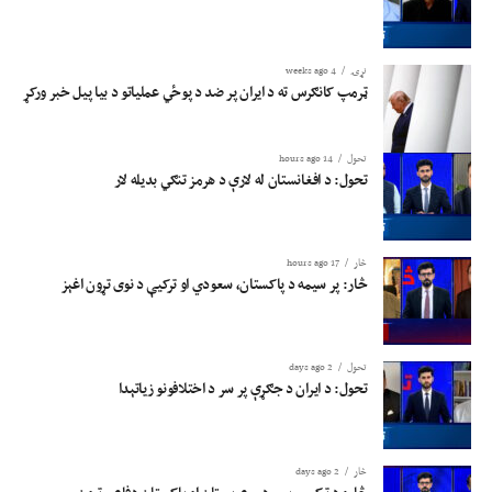
نړۍ
4 weeks ago
ټرمپ کانګرس ته د ایران پر ضد د پوځي عملیاتو د بیا پیل خبر ورکړ
تحول
14 hours ago
تحول: د افغانستان له لارې د هرمز تنګي بدیله لار
څار
17 hours ago
څار: پر سیمه د پاکستان، سعودي او ترکیې د نوی تړون اغېز
تحول
2 days ago
تحول: د ایران د جګړې پر سر د اختلافونو زیاتېدا
څار
2 days ago