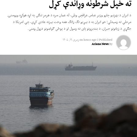
ته خپل شرطونه وړاندې کړل
د ایران د بهرنیو چارو وزیر عباس عراقچي ویلي، له عمان سره د هرمز تنګي په اړه هوکړه وروستۍ
مرحلې ته رسېدلې؛ خو ایران به د بېړیو تګ راتګ هغه وخت بېرته عادي کړي، چې امریکا د
جګړې د زیانونو جبران، د بندیزونو پای ته رسول او د پوځي ګواښونو درول ومني.
Published
2 hours ago
on
زمری ۱۹, ۱۴۰۵
Ariana News
By