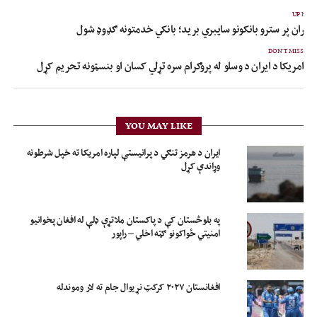
UP NEX
 ایران پر سترو بانکونو سایبري برید؛ بانکي خدمتونه ګډوډ شول
DON'T MISS
امریکا د ایران د وسلو له پروګرام سره تړلي کسان او بنسټونه تحریم کړل
YOU MAY LIKE
ایران د هرمز تنګي د پرانیستې لپاره امریکا ته خپل شرطونه
وړاندې کړل
په بلوڅستان کې د پاکستان ملاتړې ډلې له افغان پخوانیو
امنیتي ځواکونو ګټه اخلي – راپور
افغانستان ۲۰۲۷ کرکټ نړیوال جام ته لار وموندله