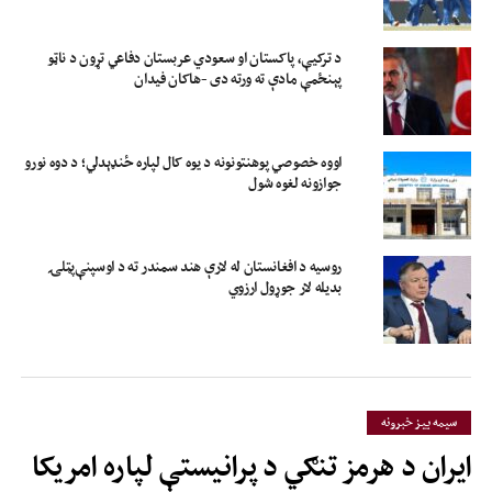
د ترکیې، پاکستان او سعودي عربستان دفاعي تړون د ناټو
پېنځمې مادې ته ورته دی -هاکان فیدان
اووه خصوصي پوهنتونونه د یوه کال لپاره ځنډېدلي؛ د دوه نورو
جوازونه لغوه شول
روسیه د افغانستان له لارې هند سمندر ته د اوسپنې‌پټلۍ
بدیله لار جوړول ارزوي
سیمه ییز خبرونه
ایران د هرمز تنګي د پرانیستې لپاره امریکا