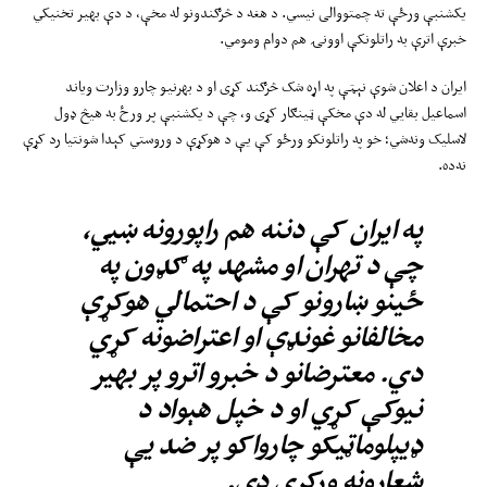
یکشنبې ورځې ته چمتووالی نیسي. د هغه د څرګندونو له مخې، د دې بهیر تخنیکي
خبرې اترې به راتلونکې اوونۍ هم دوام ومومي.
ایران د اعلان شوې نېټې په اړه شک څرګند کړی او د بهرنیو چارو وزارت ویاند
اسماعیل بقايي له دې مخکې ټینګار کړی و، چې د یکشنبې پر ورځ به هیڅ ډول
لاسلیک ونه‌شي؛ خو په راتلونکو ورځو کې یې د هوکړې د وروستي کېدا شونتیا رد کړې
نه‌ده.
په ایران کې دننه هم راپورونه ښيي،
چې د تهران او مشهد په ګډون په
ځینو ښارونو کې د احتمالي هوکړې
مخالفانو غونډې او اعتراضونه کړي
دي. معترضانو د خبرو اترو پر بهیر
نیوکې کړي او د خپل هېواد د
ډیپلوماټیکو چارواکو پر ضد یې
شعارونه ورکړي دي.