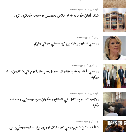
تازه خبرونه
4 weeks ago
هند افغان ځوانانو ته زر آنلاین تحصیلي بورسونه ځانګړي کړي
نړۍ
4 weeks ago
روسیې د ناټو پر تازه پرېکړو سختې نیوکې وکړې
سوداگري
4 weeks ago
روسیې افغانانو ته په «شمال ـ سویل» نړیوال فورم کې د ګډون بلنه
ورکړه
تازه خبرونه
4 weeks ago
زرګونو کسانو په کابل کې له شاپور ځدراڼ سره وروستۍ مخه ښه
وکړه
لوبی
4 weeks ago
د افغانستان د غېږنیونې غوره لیګ لومړي پړاو ته اووه ورځې پاتې