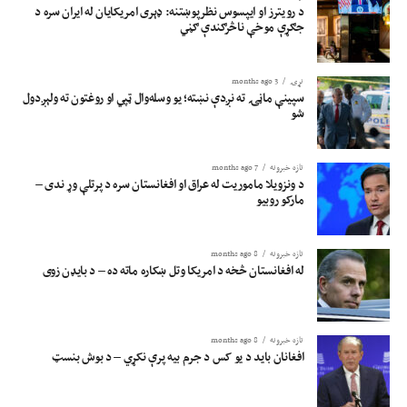
د رویترز او ایپسوس نظرپوښتنه: ډېری امریکایان له ایران سره د
جګړې موخې ناڅرګندې ګڼي
نړۍ
3 months ago
سپینې ماڼۍ ته نږدې نښته؛ یو وسله‌وال ټپي او روغتون ته ولېږدول
شو
تازه خبرونه
7 months ago
د ونزویلا ماموریت له عراق او افغانستان سره د پرتلې وړ ندی –
مارکو روبیو
تازه خبرونه
8 months ago
له افغانستان څخه د امریکا وتل ښکاره ماته ده – د بایډن زوی
تازه خبرونه
8 months ago
افغانان باید د یو کس د جرم بیه پرې نکړي – د بوش بنسټ