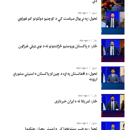
دي
تحول
1 day ago
تحول: په نړیوال سیاست کې د کوچنیو دولتونو کم غوراوي
څار
1 day ago
څار: د پاکستان وروستیو څرګندونو ته د نوي ډیلي غبرګون
تحول
2 days ago
تحول: د افغانستان په اړه د چین او پاکستان د امنیتي مشورې
ارزونه
څار
2 days ago
څار: امریکا ته د ایران خبرداری
تحول
3 days ago
تحول: په خیبر پښتونخوا کې د امنیتي بحران چټکېدا