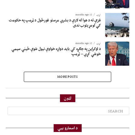
نړۍ
12 months ago
غزې ته د هوا له لارې د بشري مرستو غورځول د ټرمپ په حکومت
کې لومړیتوب ندی
نړۍ
12 months ago
د اوکراین په جګړه کې باید دواړه خواوې نیول شوې ځینې سیمې
خوشې کړي – ټرمپ
MORE POSTS
لټون
د اسعارو بیې