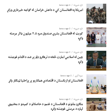
تازه خبرونه
6 hours ago
امریکا په افغانستان کې د داعش خراسان له ګواښه خبرداری ورکړ
تازه خبرونه
8 hours ago
کویټ له افغانستان بشري صندوق سره ۲.۵ میلیون ډالر مرسته
وکړه
تازه خبرونه
8 hours ago
چین له اسلامي امارت څخه د ترهګرو ډلو پر ضد د اقدام غوښتنه
وکړه
سوداگري
8 hours ago
افغانستان او ازبکستان د اقتصادي همکاریو پر پراختیا ټینګار وکړ
تازه خبرونه
8 hours ago
ملګرو ملتونو د افغانستان د غنمو د حاصلاتو د کمېدو د مخنیوي
لپاره د مرستې غوښتنه وکړه