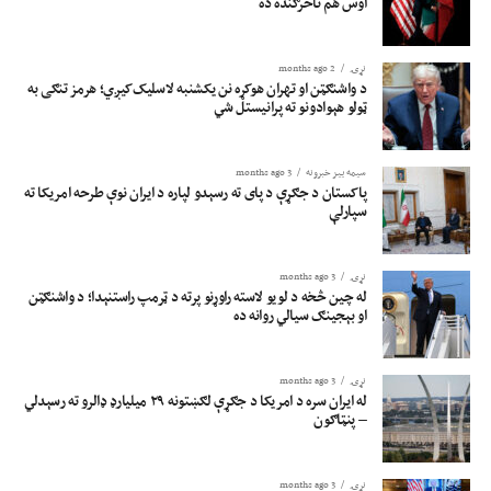
اوس هم ناڅرګنده ده
نړۍ
2 months ago
د واشنګټن او تهران هوکړه نن یکشنبه لاسلیک‌کیږي؛ هرمز تنګی به
ټولو هېوادونو ته پرانیستل شي
سیمه ییز خبرونه
3 months ago
پاکستان د جګړې د پای ته رسېدو لپاره د ایران نوې طرحه امریکا ته
سپارلې
نړۍ
3 months ago
له چین څخه د لویو لاسته راوړنو پرته د ټرمپ راستنېدا؛ د واشنګټن
او بېجینګ سیالي روانه ده
نړۍ
3 months ago
له ایران سره د امریکا د جګړې لګښتونه ۲۹ میلیارډ ډالرو ته رسېدلي
– پنټاګون
نړۍ
3 months ago