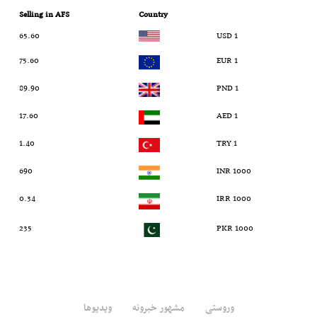
Selling in AFS
Country
65.60
1 USD
75.60
1 EUR
89.90
1 PND
17.60
1 AED
1.40
1 TRY
690
1000 INR
0.34
1000 IRR
235
1000 PKR
وروستی
مشهور خبرونه
ویدیوها