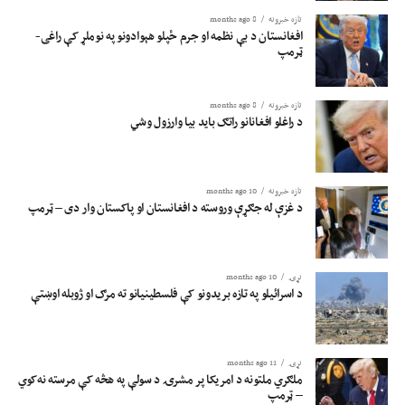
تازه خبرونه
8 months ago
افغانستان د بې نظمه او جرم ځپلو هېوادونو په نوملړ کې راغی-
ټرمپ
تازه خبرونه
8 months ago
د راغلو افغانانو راتګ باید بیا وارزول وشي
تازه خبرونه
10 months ago
د غزې له جګړې وروسته د افغانستان او پاکستان وار دی – ټرمپ
نړۍ
10 months ago
د اسرائيلو په تازه بریدونو کې فلسطینیانو ته مرګ او ژوبله اوښتې
نړۍ
11 months ago
ملګري ملتونه د امریکا پر مشرۍ د سولې په هڅه کې مرسته نه‌کوي
– ټرمپ