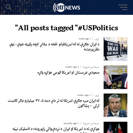
All posts tagged "#USPolitics"
نړۍ
1 week ago
د ایران جګړې ته له امریکایانو څخه د ملاتړ کچه راټیټه شوې- نوې
نظرپوښتنه
سیمه ییز خبرونه
2 weeks ago
سعودي عربستان او امریکا اټومي هوکړه وکړه
نړۍ
2 weeks ago
له ایران سره جګړې امریکا ته تر دې دمه ۳۷.۵ میلیارډ ډالر لګښت
لرلی – پنټاګون
سیمه ییز خبرونه
2 months ago
هوکړې ته د امریکا او ایران د نږدې‌والي راپورونه؛ د لاسلیک نېټه