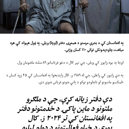
په افغانستان کې د بشري مرستو د همغږۍ دفتر (اوچا) ويلي، په ټول هېواد کې هره
میاشت چاودېدونکي توکي
۱۱۰
کسان وژني.
اوچا په یوه راپور کې ویلي، چې تېر کال د دغو قربانیانو ۸۹ سلنه ماشومان ول.
په دې راپور کې راغلي، چې له ۱۹۸۹ ز. کال راپدیخوا په افغانستان کې ۴۵ زره کسان د
ځمکنیو ماینونو او ناچاودو توکو د پاتې شونو قرباني شوي دي.
دې دفتر زیاته کړې، چې د ملګرو
ملتونو د ماین پاکۍ د خدمتونو دفتر
په افغانستان کې تر ۲۰۲۴ ز. کال
پورې د خپلو فعالیتونو د دوام لپاره