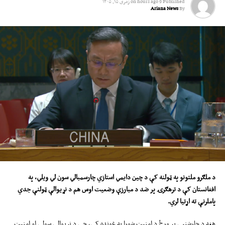
Published
9 hours ago
on
زمری ۱۵, ۱۴۰۵
Ariana News
By
د ملګرو ملتونو په
ټولنه
کې د چین دایمي استازي
چارسمبالي
سون لي ویلي، په
افغانستان کې د ترهګرۍ پر ضد د مبارزې وضعیت ا
وس
هم د نړیوالې ټولنې جدي
پاملرنې ته اړتیا لري
.
هغه د چارشنبې پر ورځ د امنیت شورا په غونډه کې، چې د نړیوالې سولې او امنیت