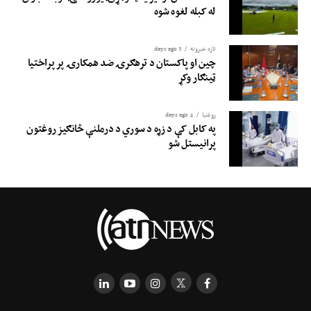
له کبله لغوه شوه
تازه خبرونه
3 days ago
چین او پاکستان د ترهګرۍ ضد همکارۍ پر پراختیا
ټینګار وکړ
روغتيا
4 days ago
په کابل کې د زړه د سوري د درملنې څانګیز روغتون
پرانیستل شو