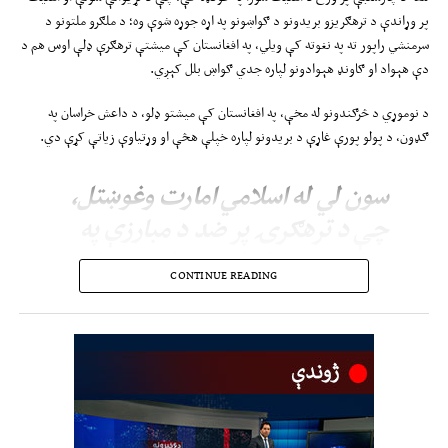
پر وړاندې د ترهګریزو بریدونو د ګواښونو په اړه جوړه شوې وه؛ د ملګرو ملتونو د
سرمنشي راپور ته په نغوته کې ویلي، په افغانستان کې میشتې ترهګرې ډلې اوس هم د
دې هېواد او ګاونډ هېوادونو لپاره جدي ګواښ بلل کېږي.
د نوموړي د څرګندونو له مخې، په افغانستان کې میشتو ډلو، د داعش خراسان په
ګډون، د پولو پورې غاړې د بریدونو لپاره خپلې هڅې او وړتیاوې زیاتې کړې دي.
سون لي له اسلامي امارت وغوښتل،
چې د ترهګرۍ پر ضد د مبارزې په
برخه کې پخپلو ژمنو عمل وکړي او
CONTINUE READING
په افغانستان کې د ټولو میشتو
ترهګرو ډلو، د هغو کسانو او بنسټونو
پر ګډون، چې د امنیت شورا د
دولس‌سوه اووه‌شپېتم پرېکړه‌لیک د
بندیزونو په نوملړ کې شامل دي، پر