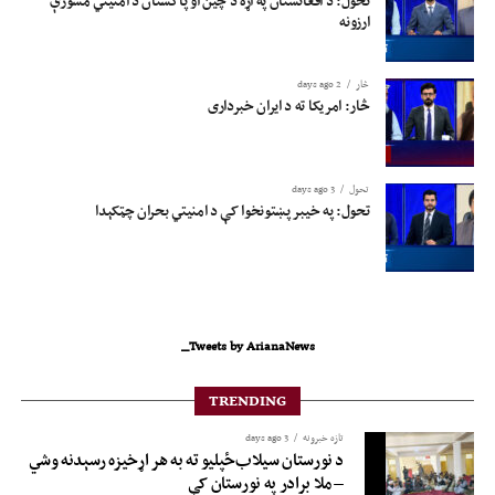
تحول: د افغانستان په اړه د چین او پاکستان د امنیتي مشورې
ارزونه
څار
2 days ago
څار: امریکا ته د ایران خبرداری
تحول
3 days ago
تحول: په خیبر پښتونخوا کې د امنیتي بحران چټکېدا
Tweets by ArianaNews_
TRENDING
تازه خبرونه
3 days ago
د نورستان سیلاب‌ځپلیو ته به هر اړخیزه رسېدنه وشي
– ملا برادر په نورستان کې