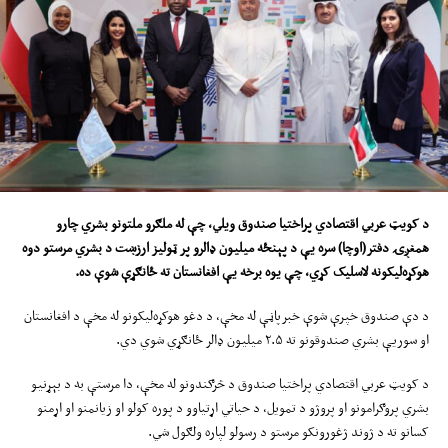
د کویټ عربي اقتصادي پراختیا صندوق
ویلي
، چې
له
ملګرو ملتونو بشري چارو
همغږۍ دفتر(اوچا) سره یې د پ
ې
نځ
ه
میلیون ډالرو پ
ر
ټولیز ارزښت د بشري مرستو دوه
هوکړه‌لیکونه لاسلیک کړي، چې یوه برخه یې افغانستان ته ځانګړې شوې ده
.
د دې صندوق خپرې شوې خبرپاڼې له مخې، د دغو هوکړه‌لیکونو له مخې د افغانستان
او سوریې بشري صندوقونو ته ۲.۵ میلیون ډالر ځانګړي شوي دي.
د کویټ عربي اقتصادي پراختیا صندوق د څرګندونو له مخې، دا مرستې به د بېړنیو
بشري پروګرامونو او پروژو د تمویل، د حیاتي اړتیاوو د پوره کولو او زیانمنو او اړمنو
کسانو ته د ژوند ژغورونکو مرستو د رسولو لپاره ولګول شي.