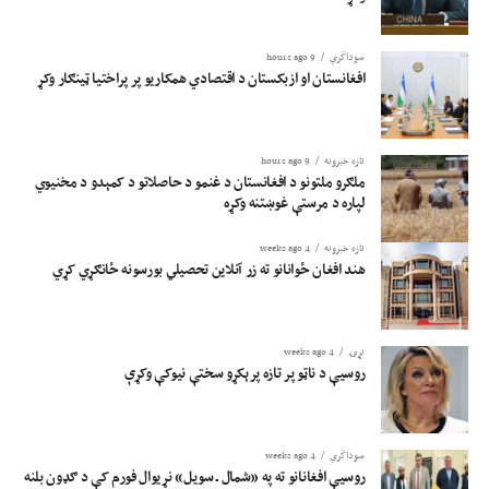
سوداگري
9 hours ago
افغانستان او ازبکستان د اقتصادي همکاریو پر پراختیا ټینګار وکړ
تازه خبرونه
9 hours ago
ملګرو ملتونو د افغانستان د غنمو د حاصلاتو د کمېدو د مخنیوي
لپاره د مرستې غوښتنه وکړه
تازه خبرونه
4 weeks ago
هند افغان ځوانانو ته زر آنلاین تحصیلي بورسونه ځانګړي کړي
نړۍ
4 weeks ago
روسیې د ناټو پر تازه پرېکړو سختې نیوکې وکړې
سوداگري
4 weeks ago
روسیې افغانانو ته په «شمال ـ سویل» نړیوال فورم کې د ګډون بلنه