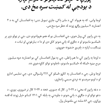
د بودجې له کمښت سره مخ دی.
اوچا وايي، که په هېواد کې د ماین پاکۍ چارې تمویل نشي؛ په افغانستان کې به د ۳
اعشاریه ۴ میلیون وګړو ژوند له خطر سره مخ شي.
په دې راپور کې ویل شوي، چې افغانستان یو له هغو هېوادونو دی، چې تر ټولو ډېر پر
ځمکنیو ماینونو او د جګړې له پاتې شونو ککړ دی او دا د بیارغونې او ثبات د
ټینګښت لپاره د پام وړ خنډونه جوړوي.
د اوچا په راپور کې دا هم راغلي، چې په ټول افغانستان کې یو اعشاریه دوه میلیون
مربع مټره ځمکه له ځمکنیو ماینونو، ناچاودو توکو ککړه شوې ده.
اوچا ويلي، چې د افغانستان په ککړو ځمکو کې ٢٦٢ ولسوالۍ دي، چې تعليمي ادارو
او د اوبو سرچينو ته نږدې سيمې رانغاړي.
د دغه راپور له مخې؛ د ۲۰۲۲ ز. کال له جنورۍ څخه د ۲۰۲۴ کال تر فبرورۍ پورې، د
دغو توکو او د جګړې د پاتې شونو د چاودنې په پایله کې ۱۴۰۱ کسانو خپل ژوند له لاسه
ورکړی، چې ۸۶ سلنه یې ماشومان ول.