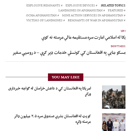
EXPLOSIVE REMNANTS
EXPLOSIVE DEVICES
RELATED TOPICS:
LANDMINES IN AFGHANISTAN
FEATURED
OCHA AFGHANISTAN
MINE ACTION SERVICES IN AFGHANISTAN
VICTIMS OF LANDMINES
REMNANTS OF WAR IN AFGHANISTAN
UP NEX
مریکا له اسلامي امارت سره مستقیمه مالي مرسته نه کوي
DON'T MISS
مسکو ښايي په افغانستان کې کونسلي خدمات ډېر کړي – د روسیې سفیر
YOU MAY LIKE
امریکا په افغانستان کې د داعش خراسان له ګواښه خبرداری
ورکړ
کویټ له افغانستان بشري صندوق سره ۲.۵ میلیون ډالر
مرسته وکړه