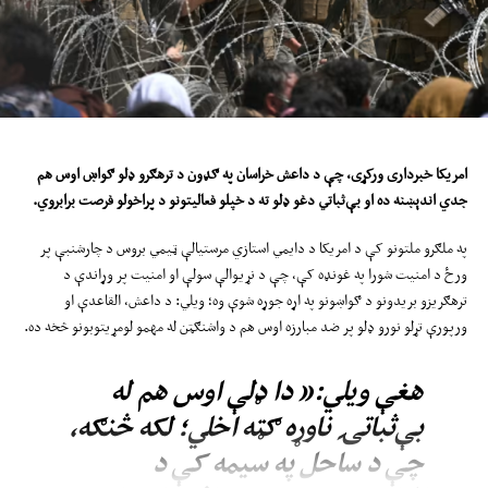
امریکا
خبرداری ورکړی، چې د داعش خراسان په ګډون د ترهګرو ډلو ګواښ ا
وس
هم
جدي اندېښنه ده او بې‌ثباتي دغو ډلو ته د خپلو فعالیتونو د پراخولو فرصت برابروي
.
په ملګرو ملتونو کې د امریکا د دایمي استازي مرستیالې ټیمي بروس د چارشنبې پر
ورځ د امنیت شورا په غونډه کې، چې د نړیوالې سولې او امنیت پر وړاندې د
ترهګریزو بریدونو د ګواښونو په اړه جوړه شوې وه؛ ویلي: د داعش، القاعدې او
ورپورې تړلو نورو ډلو پر ضد مبارزه اوس هم د واشنګټن له مهمو لومړیتوبونو څخه ده.
هغې ویلي:« دا ډلې اوس هم له
بې‌ثباتۍ ناوړه ګټه اخلي؛ لکه څنګه،
چې د ساحل په سیمه کې د