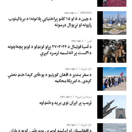
4 days ago
OPINION
د چین د ۵ او ۱۵ کلنو پراختیايي پلانونه؛ د بريالیتوب
رازونه او نړيوال درسونه
لوبی
4 days ago
د آسیا فوټبال د ۲۰۲۶-۲۷ پړاو لوبډلو د لوبو پچه‌اچونه
د اګست پر اته‌لسمه ترسره کیږي
تازه خبرونه
3 days ago
د سفر بندیز د افغان کورنیو د یوځای کېدا خنډ نه‌شي
کېدی ـ د امریکا محکمه
سیمه ییز خبرونه
5 days ago
ټرمپ پر ایران نوی برید وځنډاوه
تازه خبرونه
1 day ago
د افغانستان او ایرلینډ لومړۍ یوورځنۍ لوبه د باران