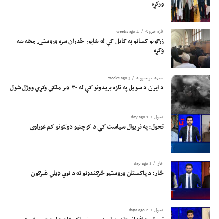
ورکړه
تازه خبرونه
4 weeks ago
زرګونو کسانو په کابل کې له شاپور ځدراڼ سره وروستۍ مخه ښه
وکړه
سیمه ییز خبرونه
3 weeks ago
د ایران د سویل په تازه بریدونو کې له ۳۰ ډېر ملکي وګړي ووژل شول
تحول
1 day ago
تحول: په نړیوال سیاست کې د کوچنیو دولتونو کم غوراوي
څار
1 day ago
څار: د پاکستان وروستیو څرګندونو ته د نوي ډیلي غبرګون
تحول
2 days ago