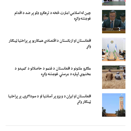
چین له اسلامي امارت څخه د ترهګرو ډلو پر ضد د اقدام
غوښتنه وکړه
افغانستان او ازبکستان د اقتصادي همکاریو پر پراختیا ټینګار
وکړ
ملګرو ملتونو د افغانستان د غنمو د حاصلاتو د کمېدو د
مخنیوي لپاره د مرستې غوښتنه وکړه
افغانستان او ایران د ویزو پر آسانتیا او د سوداګرۍ پر پراختیا
ټینګار وکړ