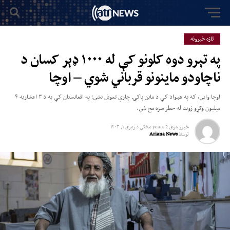
تازه خبرونه
په تېرو دوه کلونو کې له ۱۰۰۰ ډېر کسان د
ناچاودو ماینونو قرباني شوي – اوچا
اوچا وايي، که په هېواد کې د ماین پاکۍ چارې تمویل نشي؛ په افغانستان کې به د ۳ اعشاریه ۴
میلیون وګړو ژوند له خطر سره مخ شي.
خپور شوی
2 years مخکي
د
زمری ۱, ۱۴۰۳
توسط
Ariana News