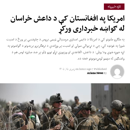
تازه خبرونه
امریکا په افغانستان کې د داعش خراسان
له ګواښه خبرداری ورکړ
په ملګرو ملتونو کې د امریکا د دایمي استازي مرستیالې ټیمي بروس د چارشنبې پر ورځ د امنیت
شورا په غونډه کې، چې د نړیوالې سولې او امنیت پر وړاندې د ترهګریزو بریدونو د ګواښونو په
اړه جوړه شوې وه؛ ویلي: د داعش، القاعدې او ورپورې تړلو نورو ډلو پر ضد مبارزه اوس هم د
واشنګټن له مهمو لومړیتوبونو څخه ده.
Published
7 hours ago
on
زمری ۱۵, ۱۴۰۵
Ariana News
By