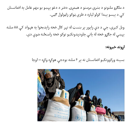
د ملګرو ملتونو د بشري مرستو د همغږۍ دفتر د دغو پېښو یو مهم عامل په افغانستان
کې د پیسو پیدا کولو لپاره د فلزي ټوکو راټولول ګڼي.
ویل کیږي، چې د دې راپور پر بنسټ له تېر کال څخه راپدیخوا په هېواد کې ۸۸ سلنه
پېښې له جګړو څخه له پاتې چاودېدونکیو توکو څخه رامنځته شوې دي.
اړوند خبرونه:
بسپنه ورکوونکیو افغانستان ته پر ۶ سلنه بودجې هوکړه وکړه – اوچا