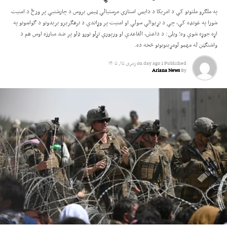
په ملګرو ملتونو کې د امریکا د دایمي استازي مرستیالې ټیمي بروس د چارشنبې پر ورځ د امنیت
شورا په غونډه کې، چې د نړیوالې سولې او امنیت پر وړاندې د ترهګریزو بریدونو د ګواښونو په
اړه جوړه شوې وه؛ ویلي: د داعش، القاعدې او ورپورې تړلو نورو ډلو پر ضد مبارزه اوس هم د
واشنګټن له مهمو لومړیتوبونو څخه ده.
Published
1 day ago
on
زمری ۱۵, ۱۴۰۵
Ariana News
By