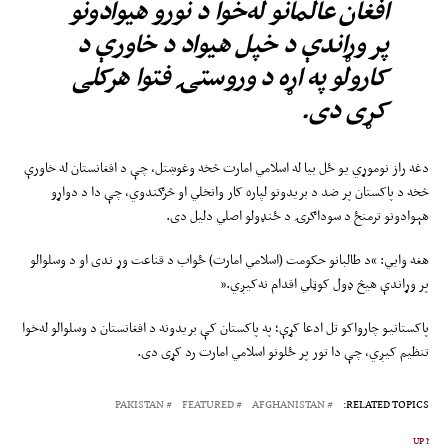
افغان عالمانو له‌خوا د نورو هیوادونو
پر وړاندې د خپل هیواد د خاورې د
کارولو په اړه د وروستۍ فتوا هرکلی
کړی دی.
دغه راز نوموړي یو ځل بیا له اسلامي امارت څخه وغوښتل، چې د افغانستان له خاورې
څخه د پاکستان پر ضد د بریدونو لپاره کار وانخلي او څرګندوي، چې دا د دواړو
هېوادونو ترمنځ د سوداګرۍ د ځنډولو اصلي دلیل دی.
هغه وایي: “د طالبانو حکومت (اسلامي امارت) ځواب د قناعت وړ ندی او د وسلوالو
پر وړاندې هیڅ ډول کوټلي اقدام نه‌کیږي.”
پاکستانيو چارواکو تل ادعا کړې؛ په پاکستان کې بریدونه د افغانستان د وسلوالو له‌خوا
تنظیم کیږي، چې دا تور پر ځلونو اسلامي امارت رد کړی دی.
PAKISTAN
FEATURED
AFGHANISTAN
RELATED TOPICS:
UP NEX