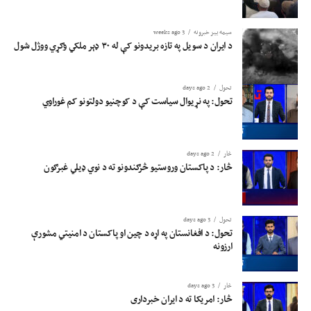
سیمه ییز خبرونه
3 weeks ago
د ایران د سویل په تازه بریدونو کې له ۳۰ ډېر ملکي وګړي ووژل شول
تحول
2 days ago
تحول: په نړیوال سیاست کې د کوچنیو دولتونو کم غوراوي
څار
2 days ago
څار: د پاکستان وروستیو څرګندونو ته د نوي ډیلي غبرګون
تحول
3 days ago
تحول: د افغانستان په اړه د چین او پاکستان د امنیتي مشورې
ارزونه
څار
3 days ago
څار: امریکا ته د ایران خبرداری