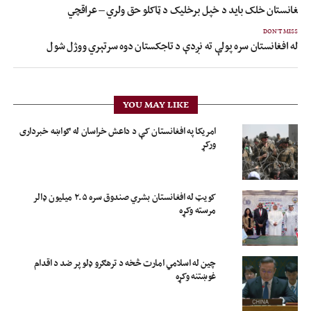
 افغانستان خلک باید د خپل برخلیک د ټاکلو حق ولري – عراقچي
DON'T MISS
له افغانستان سره پولې ته نږدې د تاجکستان دوه سرتېري ووژل شول
YOU MAY LIKE
امریکا په افغانستان کې د داعش خراسان له ګواښه خبرداری
ورکړ
کویټ له افغانستان بشري صندوق سره ۲.۵ میلیون ډالر
مرسته وکړه
چین له اسلامي امارت څخه د ترهګرو ډلو پر ضد د اقدام
غوښتنه وکړه