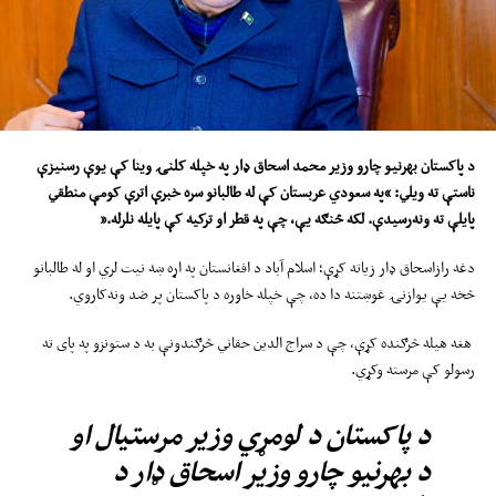
د پاکستان بهرنیو چارو وزیر محمد اسحاق ډار په خپله کلنۍ وینا کې یوې رسنیزې
ناستې ته ویلي: “په سعودي عربستان کې له طالبانو سره خبرې اترې کومې منطقي
پایلې ته ونه‌رسیدې. لکه څنګه یې، چې په قطر او ترکیه کې پایله نلرله
.”
دغه رازاسحاق ډار زیاته کړې؛ اسلام آباد د افغانستان په اړه ښه نیت لري او له طالبانو
څخه یې یوازنۍ غوښتنه دا ده، چې خپله خاوره د پاکستان پر ضد ونه‌کاروي.
هغه هیله څرګنده کړې، چې د سراج الدین حقاني څرګندونې به د ستونزو په پای ته
رسولو کې مرسته وکړي.
د پاکستان د لومړي وزیر مرستیال او
د بهرنیو چارو وزیر اسحاق ډار د