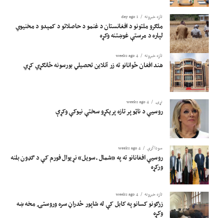
تازه خبرونه
1 day ago
ملګرو ملتونو د افغانستان د غنمو د حاصلاتو د کمېدو د مخنیوي
لپاره د مرستې غوښتنه وکړه
تازه خبرونه
4 weeks ago
هند افغان ځوانانو ته زر آنلاین تحصیلي بورسونه ځانګړي کړي
نړۍ
4 weeks ago
روسیې د ناټو پر تازه پرېکړو سختې نیوکې وکړې
سوداگري
4 weeks ago
روسیې افغانانو ته په «شمال ـ سویل» نړیوال فورم کې د ګډون بلنه
ورکړه
تازه خبرونه
4 weeks ago
زرګونو کسانو په کابل کې له شاپور ځدراڼ سره وروستۍ مخه ښه
وکړه