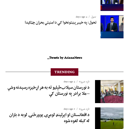
تحول
4 days ago
تحول: په خیبر پښتونخوا کې د امنیتي بحران چټکېدا
Tweets by ArianaNews_
TRENDING
تازه خبرونه
4 days ago
د نورستان سیلاب‌ځپلیو ته به هر اړخیزه رسېدنه وشي
– ملا برادر په نورستان کې
تازه خبرونه
2 days ago
د افغانستان او ایرلینډ لومړۍ یوورځنۍ لوبه د باران
له کبله لغوه شوه