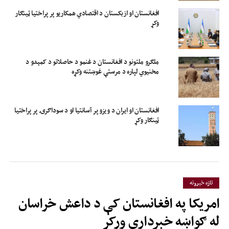
افغانستان او ازبکستان د اقتصادي همکاریو پر پراختیا ټینګار
وکړ
ملګرو ملتونو د افغانستان د غنمو د حاصلاتو د کمېدو د
مخنیوي لپاره د مرستې غوښتنه وکړه
افغانستان او ایران د ویزو پر آسانتیا او د سوداګرۍ پر پراختیا
ټینګار وکړ
تازه خبرونه
امریکا په افغانستان کې د داعش خراسان
له ګواښه خبرداری ورکړ