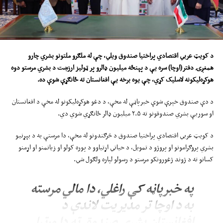
د کویټ عربي اقتصادي پراختیا صندوق
ویلي
، چې
له
ملګرو ملتونو بشري چارو
همغږۍ دفتر(اوچا) سره یې د پ
ې
نځ
ه
میلیون ډالرو پ
ر
ټولیز ارزښت د بشري مرستو دوه
هوکړه‌لیکونه لاسلیک کړي، چې یوه برخه یې افغانستان ته ځانګړې شوې ده
.
د دې صندوق خپرې شوې خبرپاڼې له مخې، د دغو هوکړه‌لیکونو له مخې د افغانستان
او سوریې بشري صندوقونو ته ۲.۵ میلیون ډالر ځانګړي شوي دي.
د کویټ عربي اقتصادي پراختیا صندوق د څرګندونو له مخې، دا مرستې به د بېړنیو
بشري پروګرامونو او پروژو د تمویل، د حیاتي اړتیاوو د پوره کولو او زیانمنو او اړمنو
کسانو ته د ژوند ژغورونکو مرستو د رسولو لپاره ولګول شي.
په خبرپاڼه کې راغلي، دا مالي مرسته
به د اوچا تر مدیریت لاندې د
افغانستان بشري صندوق ته دا وړتیا