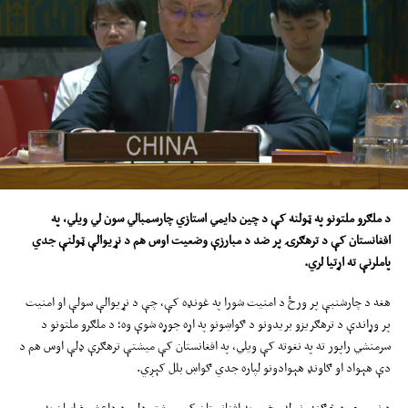
د ملګرو ملتونو په
ټولنه
کې د چین دایمي استازي
چارسمبالي
سون لي ویلي، په
افغانستان کې د ترهګرۍ پر ضد د مبارزې وضعیت ا
وس
هم د نړیوالې ټولنې جدي
پاملرنې ته اړتیا لري
.
هغه د چارشنبې پر ورځ د امنیت شورا په غونډه کې، چې د نړیوالې سولې او امنیت
پر وړاندې د ترهګریزو بریدونو د ګواښونو په اړه جوړه شوې وه؛ د ملګرو ملتونو د
سرمنشي راپور ته په نغوته کې ویلي، په افغانستان کې میشتې ترهګرې ډلې اوس هم د
دې هېواد او ګاونډ هېوادونو لپاره جدي ګواښ بلل کېږي.
د نوموړي د څرګندونو له مخې، په افغانستان کې میشتو ډلو، د داعش خراسان په