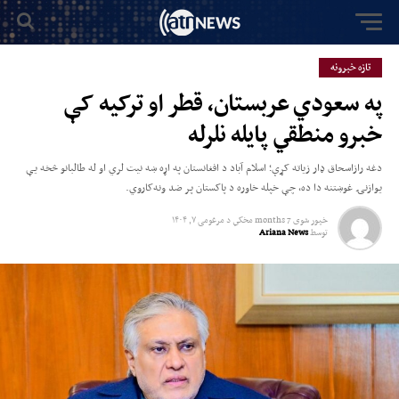
تازه خبرونه
په سعودي عربستان، قطر او ترکیه کې
خبرو منطقي پایله نلرله
دغه رازاسحاق ډار زیاته کړې؛ اسلام آباد د افغانستان په اړه ښه نیت لري او له طالبانو څخه یې
یوازنۍ غوښتنه دا ده، چې خپله خاوره د پاکستان پر ضد ونه‌کاروي.
خپور شوی
7 months مخکي
د
مرغومی ۷, ۱۴۰۴
توسط
Ariana News