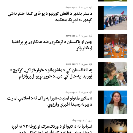
تازه خبرونه
4 days ago
د سفر بندیز د افغان کورنیو د یوځای کېدا خنډ نه‌شي
کېدی ـ د امریکا محکمه
تازه خبرونه
4 days ago
چین او پاکستان د ترهګرۍ ضد همکارۍ پر پراختیا
ټینګار وکړ
تازه خبرونه
3 days ago
په افغانستان کې د ماشومانو د خوارځواکۍ کړکېچ د
ژورېدا په حال کې دی ـ د خوړو نړیوال پروګرام
تازه خبرونه
4 days ago
د ملګرو ملتونو امنیت شورا به واک ته د اسلامي امارت
د بېرته رسېدا اغېزې وارزوي
نړۍ
5 days ago
اسپانیا ته د کډوالو د ورتګ مرګ او ژوبله ۷۲ ته لوړه
شوه؛ اروپايي ټولنه د ګډ اقدام غوښتونکې شوه