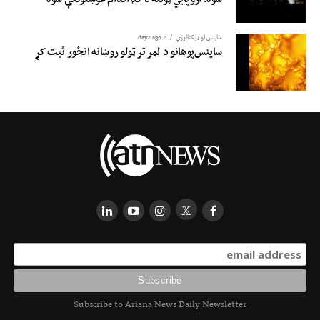
ساینس او ​​ټیکنالوژي
2 days ago
ساینس‌پوهانو د لمر تر ټولو روښانه انځور ثبت کړ
Subscribe to Ariana News Daily Newsletter