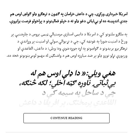
امریکا
خبرداری ورکړی، چې د داعش خراسان په ګډون د ترهګرو ډلو ګواښ ا
وس
هم
جدي اندېښنه ده او بې‌ثباتي دغو ډلو ته د خپلو فعالیتونو د پراخولو فرصت برابروي
.
په ملګرو ملتونو کې د امریکا د دایمي استازي مرستیالې ټیمي بروس د چارشنبې پر
ورځ د امنیت شورا په غونډه کې، چې د نړیوالې سولې او امنیت پر وړاندې د
ترهګریزو بریدونو د ګواښونو په اړه جوړه شوې وه؛ ویلي: د داعش، القاعدې او
ورپورې تړلو نورو ډلو پر ضد مبارزه اوس هم د واشنګټن له مهمو لومړیتوبونو څخه ده.
هغې ویلي:« دا ډلې اوس هم له
بې‌ثباتۍ ناوړه ګټه اخلي؛ لکه څنګه،
چې د ساحل په سیمه کې د
القاعدې پرمختګ، پر افریقا د داعش
زیات تمرکز او په افغانستان کې د
CONTINUE READING
داعش خراسان دوامدار ګواښ
ښيي.»