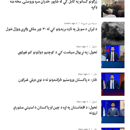
زرګونو کسانو په کابل کې له شاپور ځدراڼ سره وروستۍ مخه ښه
وکړه
سیمه ییز خبرونه
3 weeks ago
د ایران د سویل په تازه بریدونو کې له ۳۰ ډېر ملکي وګړي ووژل شول
تحول
2 days ago
تحول: په نړیوال سیاست کې د کوچنیو دولتونو کم غوراوي
څار
2 days ago
څار: د پاکستان وروستیو څرګندونو ته د نوي ډیلي غبرګون
تحول
3 days ago
تحول: د افغانستان په اړه د چین او پاکستان د امنیتي مشورې
ارزونه
څار
3 days ago