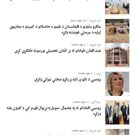
تازه خبرونه
20 hours ago
ملګرو ملتونو د افغانستان د غنمو د حاصلاتو د کمېدو د مخنیوي
لپاره د مرستې غوښتنه وکړه
تازه خبرونه
4 weeks ago
هند افغان ځوانانو ته زر آنلاین تحصیلي بورسونه ځانګړي کړي
نړۍ
4 weeks ago
روسیې د ناټو پر تازه پرېکړو سختې نیوکې وکړې
سوداگري
4 weeks ago
روسیې افغانانو ته په «شمال ـ سویل» نړیوال فورم کې د ګډون بلنه
ورکړه
تازه خبرونه
4 weeks ago