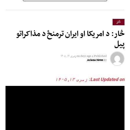
څار
څار: د امریکا او ایران ترمنځ د مذاکراتو
پیل
Published
4 days ago
on
زمری ۱۲, ۱۴۰۵
Ariana News
By
Last Updated on: زمری ۱۳, ۱۴۰۵