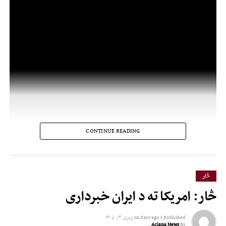
CONTINUE READING
څار
څار: امریکا ته د ایران خبرداری
Published
3 days ago
on
زمری ۱۳, ۱۴۰۵
Ariana News
By