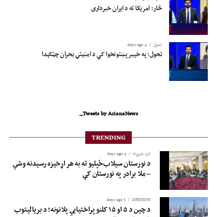
څار: امریکا ته د ایران خبرداری
تحول
4 days ago
تحول: په خیبر پښتونخوا کې د امنیتي بحران چټکېدا
Tweets by ArianaNews_
TRENDING
تازه خبرونه
4 days ago
د نورستان سیلاب‌ځپلیو ته به هر اړخیزه رسېدنه وشي
– ملا برادر په نورستان کې
5 days ago
OPINION
د چین د ۵ او ۱۵ کلنو پراختیايي پلانونه؛ د بريالیتوب