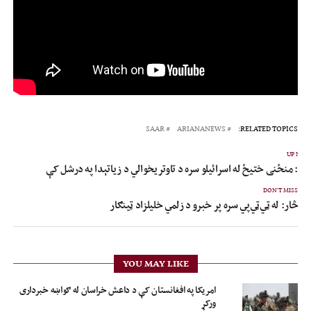
SAAR
ARIANANEWS
RELATED TOPICS:
UP NEX
ار: منځنی ختیځ له اسرائیلو سره د تاوتریخوالي د زیاتېدا په درشل کې
DON'T MISS
څار: له ټي‌ټي‌پي سره پر خبرو د زلمي خلیلزاد ټینګار
YOU MAY LIKE
امریکا په افغانستان کې د داعش خراسان له ګواښه خبرداری
ورکړ