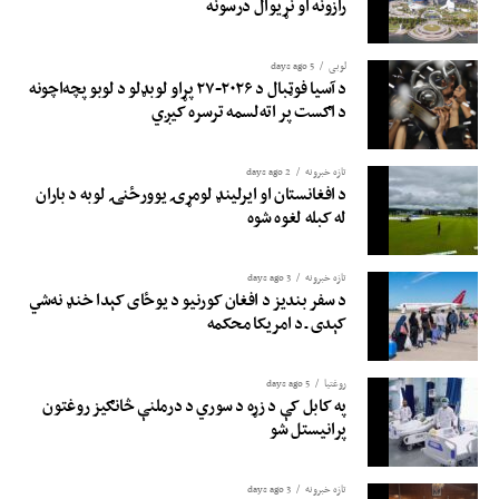
رازونه او نړيوال درسونه
لوبی
5 days ago
د آسیا فوټبال د ۲۰۲۶-۲۷ پړاو لوبډلو د لوبو پچه‌اچونه
د اګست پر اته‌لسمه ترسره کیږي
تازه خبرونه
2 days ago
د افغانستان او ایرلینډ لومړۍ یوورځنۍ لوبه د باران
له کبله لغوه شوه
تازه خبرونه
3 days ago
د سفر بندیز د افغان کورنیو د یوځای کېدا خنډ نه‌شي
کېدی ـ د امریکا محکمه
روغتيا
5 days ago
په کابل کې د زړه د سوري د درملنې څانګیز روغتون
پرانیستل شو
تازه خبرونه
3 days ago