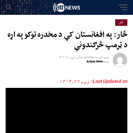
څار
څار: په افغانستان کې د مخدره توکو په اړه
د ټرمپ څرګندونې
خپور شوی
11 months مخکي
د
وږی ۲۵, ۱۴۰۴
توسط
Ariana News
Last Updated on: وږی ۲۶, ۱۴۰۴