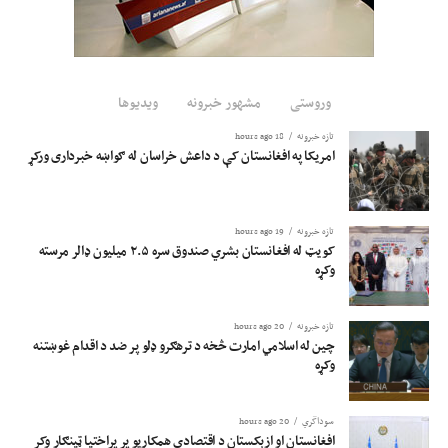
وروستی
مشهور خبرونه
ویدیوها
تازه خبرونه
18 hours ago
امریکا په افغانستان کې د داعش خراسان له ګواښه خبرداری ورکړ
تازه خبرونه
19 hours ago
کویټ له افغانستان بشري صندوق سره ۲.۵ میلیون ډالر مرسته
وکړه
تازه خبرونه
20 hours ago
چین له اسلامي امارت څخه د ترهګرو ډلو پر ضد د اقدام غوښتنه
وکړه
سوداگري
20 hours ago
افغانستان او ازبکستان د اقتصادي همکاریو پر پراختیا ټینګار وکړ