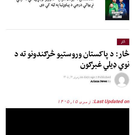
نړیوالې درجې د پیاوړتیا په لټه کې دی
څار
څار: د پاکستان وروستیو څرګندونو ته د
نوي ډیلي غبرګون
Published
2 days ago
on
زمری ۱۴, ۱۴۰۵
Ariana News
By
Last Updated on: زمری ۱۵, ۱۴۰۵