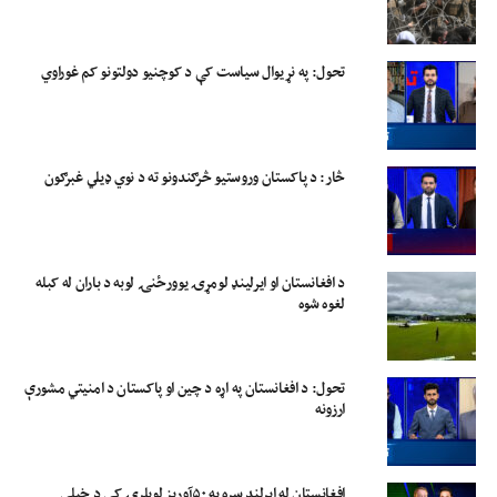
تحول: په نړیوال سیاست کې د کوچنیو دولتونو کم غوراوي
څار: د پاکستان وروستیو څرګندونو ته د نوي ډیلي غبرګون
د افغانستان او ایرلینډ لومړۍ یوورځنۍ لوبه د باران له کبله
لغوه شوه
تحول: د افغانستان په اړه د چین او پاکستان د امنیتي مشورې
ارزونه
افغانستان له ایرلنډ سره په ۵۰آوریز لوبلړۍ کې د خپلې