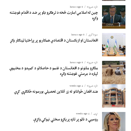
تازه خبرونه
6 hours ago
چین له اسلامي امارت څخه د ترهګرو ډلو پر ضد د اقدام غوښتنه
وکړه
سوداگري
6 hours ago
افغانستان او ازبکستان د اقتصادي همکاریو پر پراختیا ټینګار وکړ
تازه خبرونه
6 hours ago
ملګرو ملتونو د افغانستان د غنمو د حاصلاتو د کمېدو د مخنیوي
لپاره د مرستې غوښتنه وکړه
تازه خبرونه
4 weeks ago
هند افغان ځوانانو ته زر آنلاین تحصیلي بورسونه ځانګړي کړي
نړۍ
4 weeks ago
روسیې د ناټو پر تازه پرېکړو سختې نیوکې وکړې