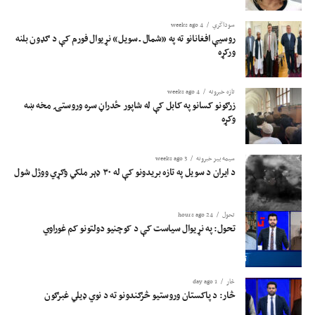
سوداگري
4 weeks ago
روسیې افغانانو ته په «شمال ـ سویل» نړیوال فورم کې د ګډون بلنه
ورکړه
تازه خبرونه
4 weeks ago
زرګونو کسانو په کابل کې له شاپور ځدراڼ سره وروستۍ مخه ښه
وکړه
سیمه ییز خبرونه
3 weeks ago
د ایران د سویل په تازه بریدونو کې له ۳۰ ډېر ملکي وګړي ووژل شول
تحول
24 hours ago
تحول: په نړیوال سیاست کې د کوچنیو دولتونو کم غوراوي
څار
1 day ago
څار: د پاکستان وروستیو څرګندونو ته د نوي ډیلي غبرګون