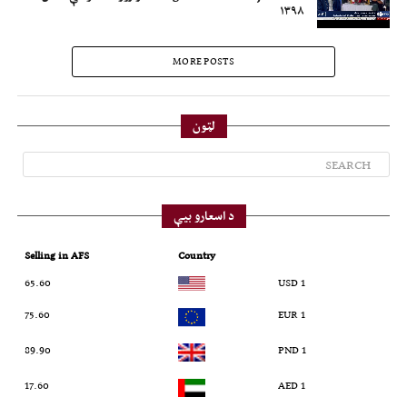
۱۳۹۸
MORE POSTS
لټون
د اسعارو بیې
Selling in AFS
Country
65.60
1 USD
75.60
1 EUR
89.90
1 PND
17.60
1 AED