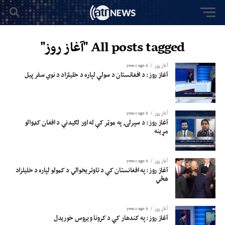
All posts tagged "آغاز روز"
آغاز روز
6 years ago
آغاز روز: د افغانستان د سولې لپاره د خلیلزاد د نوي سفر پیل
آغاز روز
6 years ago
آغاز روز: د سپرلۍ په موټر کې له اور لګیدنې د افغان کډوالو
مړینه
آغاز روز
6 years ago
آغاز روز: په افغانستان کې د تاوتریخوالي د کمولو لپاره د خلیلزاد
هڅي
آغاز روز
6 years ago
آغاز روز: په کندهار کې د کرونا ویروس خوریدل