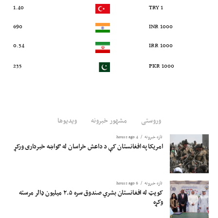
1.40
1 TRY
690
1000 INR
0.34
1000 IRR
235
1000 PKR
وروستی
مشهور خبرونه
ویدیوها
تازه خبرونه
4 hours ago
امریکا په افغانستان کې د داعش خراسان له ګواښه خبرداری ورکړ
تازه خبرونه
6 hours ago
کویټ له افغانستان بشري صندوق سره ۲.۵ میلیون ډالر مرسته
وکړه