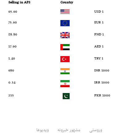
Selling in AFS
Country
65.60
1 USD
75.60
1 EUR
89.90
1 PND
17.60
1 AED
1.40
1 TRY
690
1000 INR
0.34
1000 IRR
235
1000 PKR
وروستی
مشهور خبرونه
ویدیوها