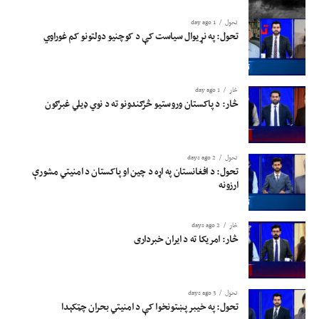
تحول
1 day ago
تحول: په نړیوال سیاست کې د کوچنیو دولتونو کم غوراوي
څار
1 day ago
څار: د پاکستان وروستیو څرګندونو ته د نوي ډیلي غبرګون
تحول
2 days ago
تحول: د افغانستان په اړه د چین او پاکستان د امنیتي مشورې
ارزونه
څار
2 days ago
څار: امریکا ته د ایران خبرداری
تحول
3 days ago
تحول: په خیبر پښتونخوا کې د امنیتي بحران چټکېدا