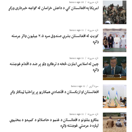
تازه خبرونه
10 hours ago
امریکا په افغانستان کې د داعش خراسان له ګواښه خبرداری ورکړ
تازه خبرونه
11 hours ago
کویټ له افغانستان بشري صندوق سره ۲.۵ میلیون ډالر مرسته
وکړه
تازه خبرونه
11 hours ago
چین له اسلامي امارت څخه د ترهګرو ډلو پر ضد د اقدام غوښتنه
وکړه
سوداگري
11 hours ago
افغانستان او ازبکستان د اقتصادي همکاریو پر پراختیا ټینګار وکړ
تازه خبرونه
11 hours ago
ملګرو ملتونو د افغانستان د غنمو د حاصلاتو د کمېدو د مخنیوي
لپاره د مرستې غوښتنه وکړه