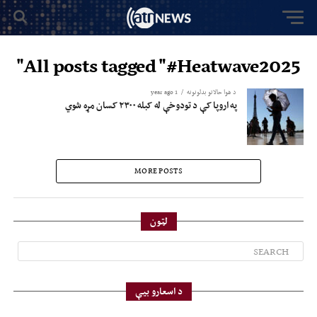
All posts tagged "#Heatwave2025"
د هوا حالاتو بدلونونه
1 year ago
په اروپا کې د تودوخې له کبله ۲۳۰۰ کسان مړه شوي
MORE POSTS
لټون
د اسعارو بیې