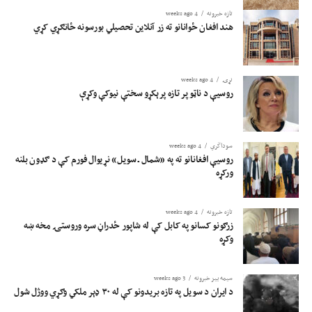
تازه خبرونه
4 weeks ago
هند افغان ځوانانو ته زر آنلاین تحصیلي بورسونه ځانګړي کړي
نړۍ
4 weeks ago
روسیې د ناټو پر تازه پرېکړو سختې نیوکې وکړې
سوداگري
4 weeks ago
روسیې افغانانو ته په «شمال ـ سویل» نړیوال فورم کې د ګډون بلنه
ورکړه
تازه خبرونه
4 weeks ago
زرګونو کسانو په کابل کې له شاپور ځدراڼ سره وروستۍ مخه ښه
وکړه
سیمه ییز خبرونه
3 weeks ago
د ایران د سویل په تازه بریدونو کې له ۳۰ ډېر ملکي وګړي ووژل شول