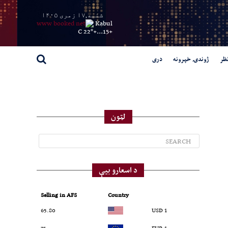
شنبه,۱۷ زمری ۱۴۰۵
Kabul
22° C
+
15...
+
ظر
ژوندۍ خپرونه
دری
لټون
د اسعارو بیې
Selling in AFS
Country
65.80
1 USD