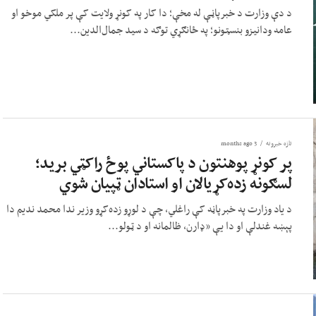
د دې وزارت د خبرپاڼې له مخې؛ دا کار په کونړ ولایت کې پر ملکي موخو او
عامه ودانیزو بنسټونو؛ په ځانګړي توګه د سید جمال‌الدین...
تازه خبرونه
3 months ago
پر کونړ پوهنتون د پاکستاني پوځ راکټي برید؛
لسګونه زده‌کړیالان او استادان ټپیان شوي
د یاد وزارت په خبرپاڼه کې راغلي، چې د لوړو زده‌کړو وزیر ندا محمد ندیم دا
پېښه غندلې او دا یې «ډارن، ظالمانه او د ټولو...