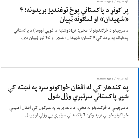
تازه خبرونه
3 months ago
پر کونړ د پاکستاني پوځ توغندیز بریدونه؛ ۴
«شهیدان» او لسګونه ټپیان
د سرچینو د څرګندونو له مخې؛ نن(دوشنبه د غویي اوومه) د پاکستاني
پوځیانو په برید کې ۴ کسان«شهیدان» شوي او ۴۵ نور ټپیان دي.
تازه خبرونه
3 months ago
په کندهار کې له افغان ځواکونو سره په نښته کې
شپږ پاکستاني سرتېري وژل شول
د سرچینې د څرګندونو له مخې: د دغه برید په غبرګون کې افغان امنیتې
ځواکونو ځوابي برید وکړ؛ ٦ پاکستاني سرتېري یې وژلي او یو بل...