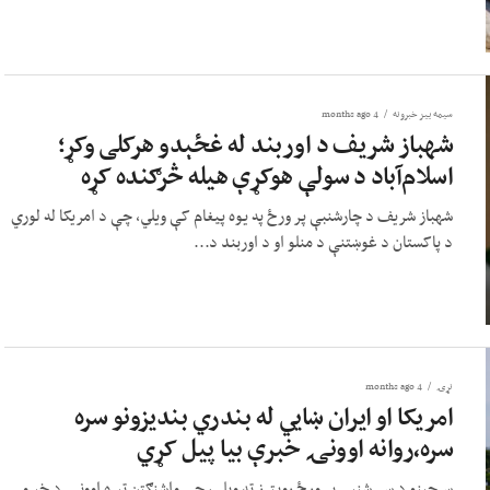
سیمه ییز خبرونه
4 months ago
شهباز شریف د اوربند له غځېدو هرکلی وکړ؛
اسلام‌آباد د سولې هوکړې هیله څرګنده کړه
شهباز شریف د چارشنبې پر ورځ په یوه پیغام کې ویلي، چې د امریکا له لوري
د پاکستان د غوښتنې د منلو او د اوربند د...
نړۍ
4 months ago
امریکا او ایران ښايي له بندري بندیزونو سره
سره،روانه اوونۍ خبرې بیا پیل کړي
سرچینو د سې‌شنبې پر ورځ رویټرز ته ویلي، چې واشنګټن تېره اوونۍ د خبرو