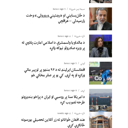
سیمه ییز خبرونه
3 hours ago
د ځان‌بساینې او «رښتینې ورورولۍ» وخت
رارسېدلی – عراقچي
تازه خبرونه
4 hours ago
د مالداویا ولسمشرې د اسلامي امارت پلاوي ته
پر ویزه صادرولو نیوکه وکړه
لوبی
5 hours ago
افغانستان ایرلینډ ته د ۹۲ منډو پر توپیر ماتې
ورکړه او په لړۍ کې یو پر صفر مخکې شو
نړۍ
6 hours ago
د امریکا سنا پر روسیې او ایران د پراخو بندیزونو
طرحه تصویب کړه
تازه خبرونه
4 weeks ago
هند افغان ځوانانو ته زر آنلاین تحصیلي بورسونه
ځانګړي کړي