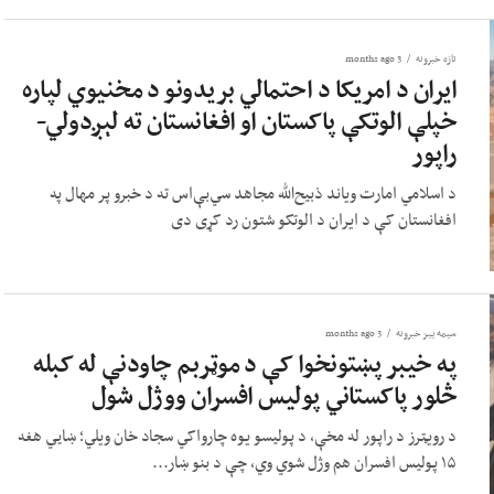
تازه خبرونه
3 months ago
ایران د امریکا د احتمالي بریدونو د مخنیوي لپاره
خپلې الوتکې پاکستان او افغانستان ته لېږدولي-
راپور
د اسلامي امارت ویاند ذبیح‌الله مجاهد سي‌بې‌اس ته د خبرو پر مهال په
افغانستان کې د ایران د الوتکو شتون رد کړی دی
سیمه ییز خبرونه
3 months ago
په خیبر پښتونخوا کې د موټربم چاودنې له کبله
څلور پاکستاني پولیس افسران ووژل شول
د رویټرز د راپور له مخې، د پولیسو یوه چارواکي سجاد خان ویلي؛ ښايي هغه
۱۵ پولیس افسران هم وژل شوي وي، چې د بنو ښار...