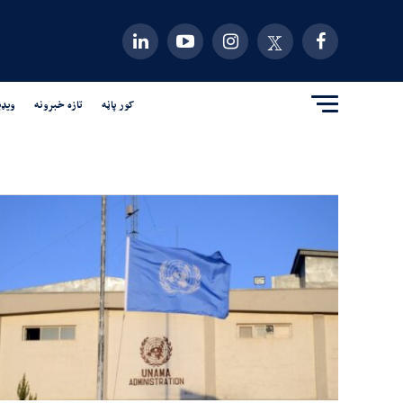
کور پاڼه
تازه خبرونه
ویډی