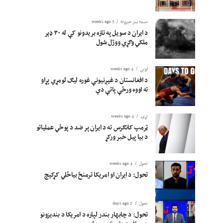
سیمه ییز خبرونه
3 weeks ago
د ایران د سویل په تازه بریدونو کې له ۳۰ ډېر
ملکي وګړي ووژل شول
لوبی
4 weeks ago
د افغانستان د غېږنیونې غوره لیګ لومړي پړاو
ته اووه ورځې پاتې دي
نړۍ
4 weeks ago
ټرمپ کانګرس ته د ایران پر ضد د پوځي عملیاتو
د بیا پیل خبر ورکړ
تحول
4 weeks ago
تحول: د ایران او امریکا ترمنځ بیاځلي کړکېچ
تحول
2 days ago
تحول: د چابهار بندر لپاره د امریکا د بندیزونو