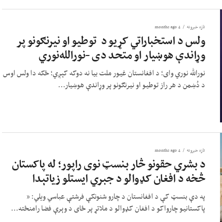
تازه خبرونه
4 months ago
ولس د استخباراتي کړیو د توطیو او نیرنګونو پر
وړاندې هوښیار او متحد دی -نورالله‌نوري
نورالله نوري وای؛ د افغانستان غیور ملت بیا نه دوکه کېږي؛ ځکه دا ولس اوس
د دُښمن د هر راز توطیو او نیرنګونو پر وړاندې هوښیار...
تازه خبرونه
4 months ago
د بشري حقونو څار بنسټ نوی راپور؛ له پاکستان
څخه د افغان کډوالو د جبري ایستلو زیاتېدا
په دې بنسټ کې د افغانستان د چارو شنونکې فرشتې عباسي ویلي: «
پاکستانيو چارواکو د افغان کډوالو د ملاتړ پر ځای د وېرې فضا رامنځته...