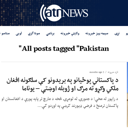
و
نړۍ
سیمه ییز خبرونه
ولایتي خبرونه
برنامې
سوداگري
لوبی
ستاسو ن
All posts tagged "Pakistan"
تازه خبرونه
3 months ago
د پاکستاني پوځیانو په بریدونو کې سلګونه افغان
ملکي وګړو ته مرګ او ژوبله اوښتې – یوناما
د راپور له مخې؛ د جنورۍ له لومړۍ څخه د مارچ تر پایه پورې د افغانستان او
پاکستان ترمنځ د فرضي ډیورند کرښې په اوږدو کې...