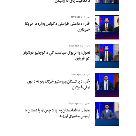
د معافیت پای ته رسېدل
څار
2 days ago
څار: د داعش خراسان د ګواښ په اړه د امریکا
خبرداری
تحول
3 days ago
تحول: په نړیوال سیاست کې د کوچنیو دولتونو
کم غوراوي
څار
3 days ago
څار: د پاکستان وروستیو څرګندونو ته د نوي
ډیلي غبرګون
تحول
4 days ago
تحول: د افغانستان په اړه د چین او پاکستان د
امنیتي مشورې ارزونه