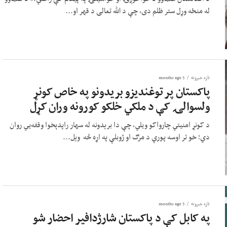
له منځه وړل ستر ظلم دی، چې د الله تعالی د قهر او...
تازه خبرونه
3 months ago
پاکستان پر توغندیزو بریدونو په خاص کونړ
ولسوالۍ کې د ملکي خلکو کورونه وران کړل
د کونړ امنیتي چارواکو ويلي، چې دا بریدونه له سهار راپدېخوا وقفه‌يي روان
دي؛ خو تر اوسه پورې د مرګ او ژوبلې په اړه څه ویل...
تازه خبرونه
3 months ago
په کابل کې د پاکستان شارژدافیر احضار شو