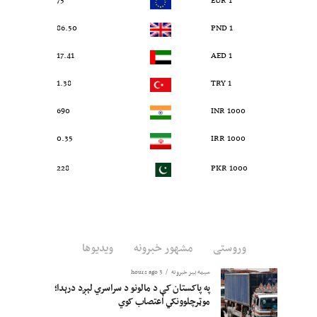
75
1 EUR
86.50
1 PND
17.41
1 AED
1.38
1 TRY
690
1000 INR
0.35
1000 IRR
228
1000 PKR
وروستی
مشهور خبرونه
ویدیوها
سیمه ییز خبرونه
3 hours ago
په پاکستان کې د مالونو د سراسري لېږد درېدا؛
موټرچلوونکي اعتصاب کوي