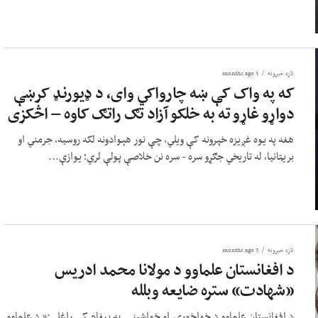
تازه خبرونه
3 months ago
که په واک کې ښه چارواکي وای، د ډیورنډ کرښې
دواړو غاړو ته به خلکو آزاد تګ راتګ کاوه – اڅکزی
هغه په ​​یوه غږیزه خپرونه کې ویلي، چې نور هېوادونه لکه روسیه، جرمني او
بریټانیا، له تاریخي جګړو سره - سره نن خلاصې پولې لري؛ یوازې...
تازه خبرونه
3 months ago
د افغانستان علماوو د مولانا محمد ادریس
«شهادت» ستره ضایعه وبلله
د افغانستان علماوو د خواخوږۍ او خواشینۍ په پیغام کې راغلي:« د علماوو