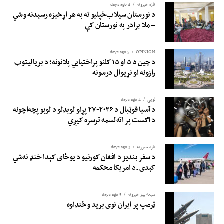
تازه خبرونه
4 days ago
د نورستان سیلاب‌ځپلیو ته به هر اړخیزه رسېدنه وشي
– ملا برادر په نورستان کې
5 days ago
OPINION
د چین د ۵ او ۱۵ کلنو پراختیايي پلانونه؛ د بريالیتوب
رازونه او نړيوال درسونه
لوبی
4 days ago
د آسیا فوټبال د ۲۰۲۶-۲۷ پړاو لوبډلو د لوبو پچه‌اچونه
د اګست پر اته‌لسمه ترسره کیږي
تازه خبرونه
3 days ago
د سفر بندیز د افغان کورنیو د یوځای کېدا خنډ نه‌شي
کېدی ـ د امریکا محکمه
سیمه ییز خبرونه
5 days ago
ټرمپ پر ایران نوی برید وځنډاوه