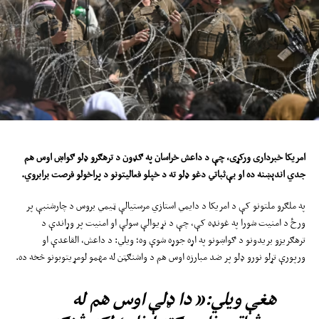
امریکا
خبرداری ورکړی، چې د داعش خراسان په ګډون د ترهګرو ډلو ګواښ ا
وس
هم
جدي اندېښنه ده او بې‌ثباتي دغو ډلو ته د خپلو فعالیتونو د پراخولو فرصت برابروي
.
په ملګرو ملتونو کې د امریکا د دایمي استازي مرستیالې ټیمي بروس د چارشنبې پر
ورځ د امنیت شورا په غونډه کې، چې د نړیوالې سولې او امنیت پر وړاندې د
ترهګریزو بریدونو د ګواښونو په اړه جوړه شوې وه؛ ویلي: د داعش، القاعدې او
ورپورې تړلو نورو ډلو پر ضد مبارزه اوس هم د واشنګټن له مهمو لومړیتوبونو څخه ده.
هغې ویلي:« دا ډلې اوس هم له