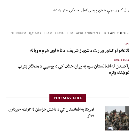
ویل کیږي، چې د دې پېښې لامل تخنیکي ستونزه ده.
TURKEY
QATAR
IEA
FEATURED
AFGHANISTAN
RELATED TOPICS:
UP NEX
 اطلاعاتو او کلتور وزارت د شهباز شریف ادعا «لوی شرم» وباله
DON'T MISS
پاکستان له افغانستان سره په روان جنګ کې د روسیې د منځګړیتوب
غوښتنه وکړه
YOU MAY LIKE
امریکا په افغانستان کې د داعش خراسان له ګواښه خبرداری
ورکړ