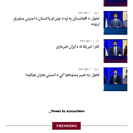
تحول
2 days ago
تحول: د افغانستان په اړه د چین او پاکستان د امنیتي مشورې
ارزونه
څار
2 days ago
څار: امریکا ته د ایران خبرداری
تحول
3 days ago
تحول: په خیبر پښتونخوا کې د امنیتي بحران چټکېدا
Tweets by ArianaNews_
TRENDING