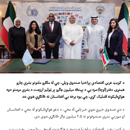
د کویټ عربي اقتصادي پراختیا صندوق
ویلي
، چې
له
ملګرو ملتونو بشري چارو
همغږۍ دفتر(اوچا) سره یې د پ
ې
نځ
ه
میلیون ډالرو پ
ر
ټولیز ارزښت د بشري مرستو دوه
هوکړه‌لیکونه لاسلیک کړي، چې یوه برخه یې افغانستان ته ځانګړې شوې ده
.
د دې صندوق خپرې شوې خبرپاڼې له مخې، د دغو هوکړه‌لیکونو له مخې د افغانستان
او سوریې بشري صندوقونو ته ۲.۵ میلیون ډالر ځانګړي شوي دي.
د کویټ عربي اقتصادي پراختیا صندوق د څرګندونو له مخې، دا مرستې به د بېړنیو