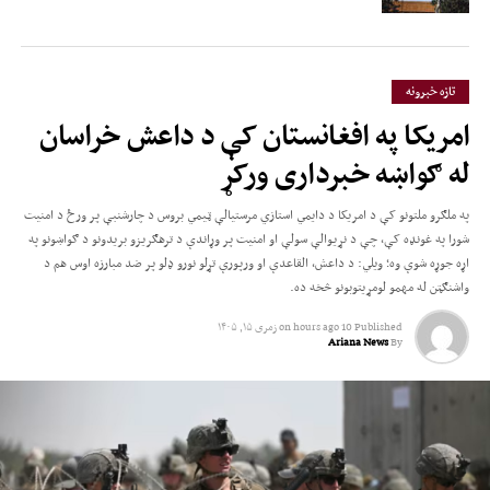
تازه خبرونه
امریکا په افغانستان کې د داعش خراسان
له ګواښه خبرداری ورکړ
په ملګرو ملتونو کې د امریکا د دایمي استازي مرستیالې ټیمي بروس د چارشنبې پر ورځ د امنیت
شورا په غونډه کې، چې د نړیوالې سولې او امنیت پر وړاندې د ترهګریزو بریدونو د ګواښونو په
اړه جوړه شوې وه؛ ویلي: د داعش، القاعدې او ورپورې تړلو نورو ډلو پر ضد مبارزه اوس هم د
واشنګټن له مهمو لومړیتوبونو څخه ده.
Published
10 hours ago
on
زمری ۱۵, ۱۴۰۵
Ariana News
By