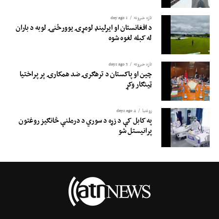
تازه خبرونه
1 day ago
د افغانستان او ایرلینډ لومړۍ یوورځنۍ لوبه د باران
له کبله لغوه شوه
تازه خبرونه
3 days ago
چین او پاکستان د ترهګرۍ ضد همکارۍ پر پراختیا
ټینګار وکړ
روغتيا
4 days ago
په کابل کې د زړه د سوري د درملنې څانګیز روغتون
پرانیستل شو