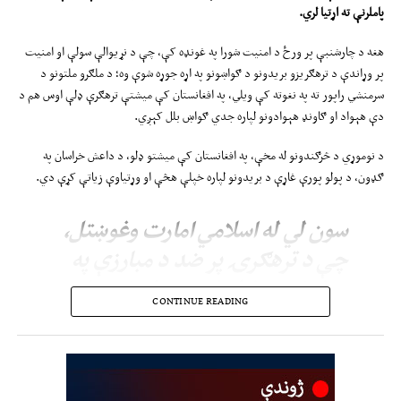
پاملرنې ته اړتیا لري
.
هغه د چارشنبې پر ورځ د امنیت شورا په غونډه کې، چې د نړیوالې سولې او امنیت
پر وړاندې د ترهګریزو بریدونو د ګواښونو په اړه جوړه شوې وه؛ د ملګرو ملتونو د
سرمنشي راپور ته په نغوته کې ویلي، په افغانستان کې میشتې ترهګرې ډلې اوس هم د
دې هېواد او ګاونډ هېوادونو لپاره جدي ګواښ بلل کېږي.
د نوموړي د څرګندونو له مخې، په افغانستان کې میشتو ډلو، د داعش خراسان په
ګډون، د پولو پورې غاړې د بریدونو لپاره خپلې هڅې او وړتیاوې زیاتې کړې دي.
سون لي له اسلامي امارت وغوښتل،
چې د ترهګرۍ پر ضد د مبارزې په
برخه کې پخپلو ژمنو عمل وکړي او
CONTINUE READING
په افغانستان کې د ټولو میشتو
ترهګرو ډلو، د هغو کسانو او بنسټونو
پر ګډون، چې د امنیت شورا د