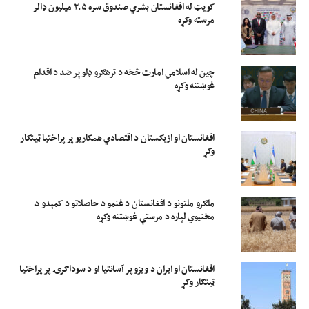
کویټ له افغانستان بشري صندوق سره ۲.۵ میلیون ډالر
مرسته وکړه
چین له اسلامي امارت څخه د ترهګرو ډلو پر ضد د اقدام
غوښتنه وکړه
افغانستان او ازبکستان د اقتصادي همکاریو پر پراختیا ټینګار
وکړ
ملګرو ملتونو د افغانستان د غنمو د حاصلاتو د کمېدو د
مخنیوي لپاره د مرستې غوښتنه وکړه
افغانستان او ایران د ویزو پر آسانتیا او د سوداګرۍ پر پراختیا
ټینګار وکړ