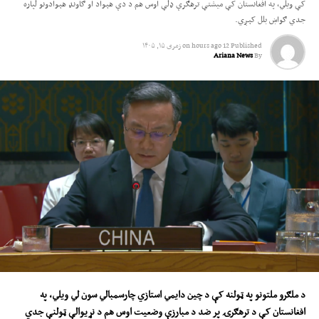
کې ویلي، په افغانستان کې میشتې ترهګرې ډلې اوس هم د دې هېواد او ګاونډ هېوادونو لپاره
جدي ګواښ بلل کېږي.
Published
12 hours ago
on
زمری ۱۵, ۱۴۰۵
Ariana News
By
د ملګرو ملتونو په
ټولنه
کې د چین دایمي استازي
چارسمبالي
سون لي ویلي، په
افغانستان کې د ترهګرۍ پر ضد د مبارزې وضعیت ا
وس
هم د نړیوالې ټولنې جدي