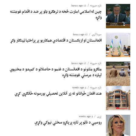
تازه خبرونه
12 hours ago
چین له اسلامي امارت څخه د ترهګرو ډلو پر ضد د اقدام غوښتنه
وکړه
سوداگري
12 hours ago
افغانستان او ازبکستان د اقتصادي همکاریو پر پراختیا ټینګار وکړ
تازه خبرونه
12 hours ago
ملګرو ملتونو د افغانستان د غنمو د حاصلاتو د کمېدو د مخنیوي
لپاره د مرستې غوښتنه وکړه
تازه خبرونه
4 weeks ago
هند افغان ځوانانو ته زر آنلاین تحصیلي بورسونه ځانګړي کړي
نړۍ
4 weeks ago
روسیې د ناټو پر تازه پرېکړو سختې نیوکې وکړې