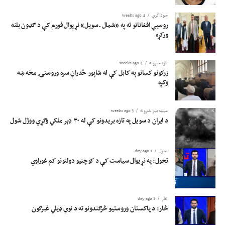
سوداگري
4 weeks ago
روسیې افغانانو ته په «شمال ـ سویل» نړیوال فورم کې د ګډون بلنه
ورکړه
تازه خبرونه
4 weeks ago
زرګونو کسانو په کابل کې له شاپور ځدراڼ سره وروستۍ مخه ښه
وکړه
سیمه ییز خبرونه
3 weeks ago
د ایران د سویل په تازه بریدونو کې له ۳۰ ډېر ملکي وګړي ووژل شول
تحول
1 day ago
تحول: په نړیوال سیاست کې د کوچنیو دولتونو کم غوراوي
څار
1 day ago
څار: د پاکستان وروستیو څرګندونو ته د نوي ډیلي غبرګون