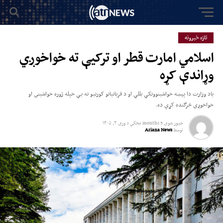
تازه خبرونه
اسلامي امارت قطر او ترکیې ته خواخوږي
وړاندې کړه
یاد وزارت دا پېښه خواشینوونکې بللې او د قربانیانو کورنیو ته یې خپله ژوره خواشیني او
خواخوږي څرګنده کړې ده.
خپور شوی
5 months مخکي
د
وری ۳, ۱۴۰۵
توسط
Ariana News