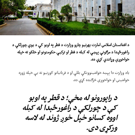
د افغانستان اسلامي امارت بهرنیو چارو وزارت د قطر په اوبو کې د یوې
چورلکې د
راغورځېدا د مرګونې پېښې
له
کب
له د قطر او ترکیې حکومتونو او خلکو
ت
ه خپله
خواخوږي
وړاندې
کړې ده
.
یاد وزارت دا پېښه خواشینوونکې بللې او د قربانیانو کورنیو ته یې خپله ژوره
خواشیني او خواخوږي څرګنده کړې ده.
د راپورونو له مخې؛ د قطر په اوبو
کې د چورلکې د راغورځېدا له کبله
اووه کسانو خپل خوږ ژوند له لاسه
ورکړی دی.