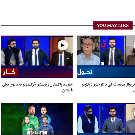
YOU MAY LIKE
نړیوال سیاست کې د کوچنیو دولتونو
څار: د پاکستان وروستیو څرګندونو ته د نوي ډیلي
ي
غبرګون