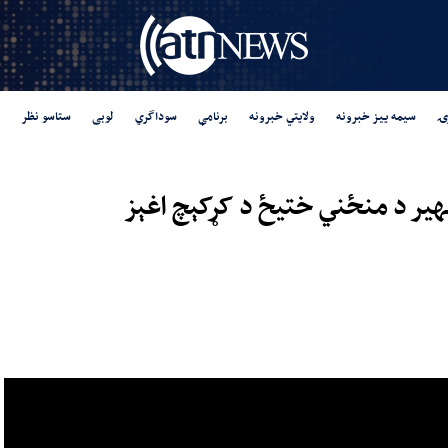
ۍ
سیمه ییز خبرونه
ولایتي خبرونه
برنامې
سوداگري
لوبی
ستاسو نظر
 بهیر د منځني ختیځ د کړکېچ اغېز