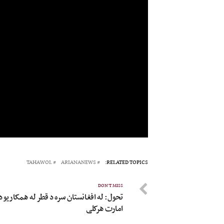
TAHAWOL
ARIANANEWS
RELATED TOPICS:
DON'T MISS
تحول: له افغانستان سره د قطر له همکاریو د
امارت هرکلی