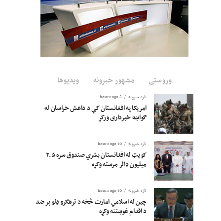
وروستی
مشهور خبرونه
ویدیوها
تازه خبرونه
8 hours ago
امریکا په افغانستان کې د داعش خراسان له
ګواښه خبرداری ورکړ
تازه خبرونه
10 hours ago
کویټ له افغانستان بشري صندوق سره ۲.۵
میلیون ډالر مرسته وکړه
تازه خبرونه
10 hours ago
چین له اسلامي امارت څخه د ترهګرو ډلو پر ضد
د اقدام غوښتنه وکړه