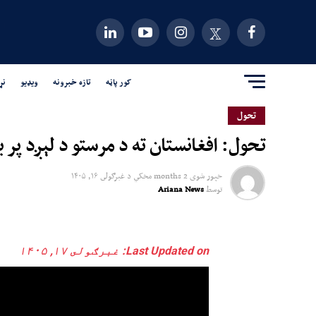
کور پاڼه
تازه خبرونه
ویډیو
نړ
تحول
تحول: افغانستان ته د مرستو د لېږد پر
خپور شوی
2 months مخکي
د
غبرګولى ۱۶, ۱۴۰۵
توسط
Ariana News
Last Updated on: غبرګولى ۱۷, ۱۴۰۵