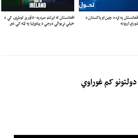
فغانستان په اړه د چین او پاکستان د
افغانستان له ایرلنډ سره په ۵۰آوریز لوبلړۍ کې د
ورې ارزونه
خپلې نړیوالې درجې د پیاوړتیا په لټه کې دی
ولتونو کم غوراوي