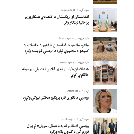
سوداگري
10 hours ago
افغانستان او ازبکستان د اقتصادي همکاریو پر
پراختیا ټینګار وکړ
تازه خبرونه
10 hours ago
ملګرو ملتونو د افغانستان د غنمو د حاصلاتو د
کمېدو د مخنیوي لپاره د مرستې غوښتنه وکړه
تازه خبرونه
4 weeks ago
هند افغان ځوانانو ته زر آنلاین تحصیلي بورسونه
ځانګړي کړي
نړۍ
4 weeks ago
روسیې د ناټو پر تازه پرېکړو سختې نیوکې وکړې
سوداگري
4 weeks ago
روسیې افغانانو ته په «شمال ـ سویل» نړیوال
فورم کې د ګډون بلنه ورکړه