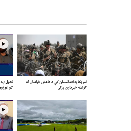
امریکا په افغانستان کې د داعش خراسان له
تحول: په 
ګواښه خبرداری ورکړ
کم غوراو