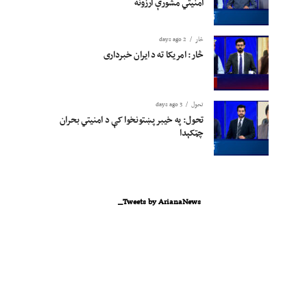
امنیتي مشورې ارزونه
څار
2 days ago
څار: امریکا ته د ایران خبرداری
تحول
3 days ago
تحول: په خیبر پښتونخوا کې د امنیتي بحران
چټکېدا
Tweets by ArianaNews_