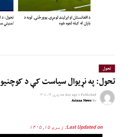
د افغانستان او ایرلینډ لومړۍ یوورځنۍ لوبه د
تحول: د ا
باران له کبله لغوه شوه
امنیتي مش
تحول
تحول: په نړیوال سیاست کې د کوچنیو د
Published
1 day ago
on
زمری ۱۴, ۱۴۰۵
Ariana News
By
Last Updated on: زمری ۱۵, ۱۴۰۵