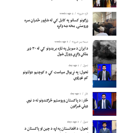
تازه خبرونه
4 weeks ago
زرګونو کسانو په کابل کې له شاپور ځدراڼ سره
وروستۍ مخه ښه وکړه
سیمه ییز خبرونه
3 weeks ago
د ایران د سویل په تازه بریدونو کې له ۳۰ ډېر
ملکي وګړي ووژل شول
تحول
1 day ago
تحول: په نړیوال سیاست کې د کوچنیو دولتونو
کم غوراوي
څار
1 day ago
څار: د پاکستان وروستیو څرګندونو ته د نوي
ډیلي غبرګون
تحول
2 days ago
تحول: د افغانستان په اړه د چین او پاکستان د