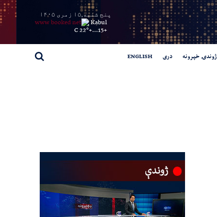
پنج شنبه,۱۵ زمری ۱۴۰۵
Kabul
22° C
+
15...
+
ژوندۍ خپرونه
دری
ENGLISH