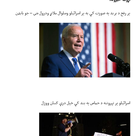
پر رفح د برید په صورت کې به پر اسرائیلو وسلوال ملاتړ ودرول شي – جو بایډن
اسرائیلو پر تېروتنه د حماس په بند کې خپل درې کسان ووژل