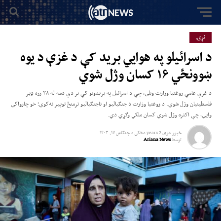
نړۍ
د اسرائیلو په هوایي برید کې د غزې د یوه
ښوونځي ۱۶ کسان وژل شوي
د غزې عامې روغتیا وزارت ویلي، چې د اسرائیل په بریدونو کې تر دې دمه له ۳۸ زره ډېر
فلسطینیان وژل شوي. د روغتیا وزارت د جنګیالیو او ناجنګیالیو ترمنځ توپیر نه‌کوي؛ خو چارواکي
وايي، چې اکثره وژل شوي کسان ملکي وګړي دي.
خپور شوی
2 years مخکي
د
چنګاښ ۱۷, ۱۴۰۳
توسط
Ariana News