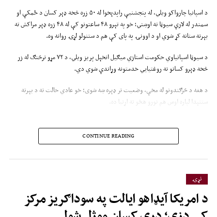
د اسپانیا چارواکو ویلي، له پنجشنبې راپدېخوا له ۵۰ زره څخه ډېر کسان د ځمکې او
سمندر له لارې سیوټا ته اوښتي؛ خو په تېرو ۴۸ ساعتونو کې له ۴۸ زره ډېر مراکش ته
بېرته ستانه کړ شوي او د اوونۍ په پای کې هم د ستنولو لړۍ روانه وه.
د سیوټا اسپانیاوي حکومت استازي میګیل انخېل پریز ویلي، د ۷۲ مړو ترڅنګ له زر
څخه ډېرو کسانو ته روغتیايي خدمتونه وړاندې شوي دي.
د هغه د څرګندونو له مخې، وضعیت تر ډېره ښه شوی؛ خو عادي حالت ته د بېرته
ستنېدا لپاره اوس هم نورو هڅو ته اړتیا ده.
راپور زیاتوي، یو شمېر کډوال د
CONTINUE READING
سمندر په اوبو کې ډوب شوي او
ځینې نور د بندر له څپرمات او
سرحدي کټارو څخه د اوښتو پر مهال
نړۍ
تر پښو لاندې شوي دي. ویل کېږي،
د امریکا آیډاهو ایالت په سوداګریز مرکز
چې اقتصادي ستونزو او په ټولنیزو
کې ډزې؛ درې کسان ووژل شول