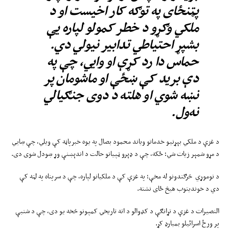
پټنځای په توګه کار اخیست او د
ملکي وګړو د خطر کمولو لپاره یې
بشپړ احتیاطي تدابیر نیولي دي.
حماس دا رد کړې او وایي، چې په
دې برید کې ښځې او ماشومان پر
نښه شوي او هلته د دوی جنګیالي
نه‌ول.
د غزې د ملکي بېړنیو خدماتو ویاند محمود بصال په یوه خبرپاڼه کې ویلي، چې ښايي
د مړو شمېر زیات شي؛ ځکه، چې د ډېرو ټپیانو حالت د اندېښنې وړ ښودل شوی دی.
د نوموړي څرګندونو له مخې؛ په غزې کې د ملکیانو لپاره، چې د سرپناه په لټه کې
دي د خوندیتوب هیڅ ځای نشته.
النصیرات د غزې د تړانګې د کډوالو د اته تاریخي کمپونو څخه یو دی، چې د شنبې
پر ورځ اسرائیلو بمبارډ کړ.