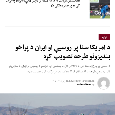
افغانستان ایرلینډ ته د ۹۲ منډو پر توپیر ماتې ورکړه او په لړۍ
کې یو پر صفر مخکې شو
نړۍ
د امریکا سنا پر روسیې او ایران د پراخو
بندیزونو طرحه تصویب کړه
د جمعې پر ورځ په سنا کې د «۲۰۲۶ز.کال د لینډسي او. ګراهام د روسیې او ایران د بندیزونو
قانون» نومې طرحه د ۸۶ موافقو او ۱۱ مخالفو رایو پر ترلاسه کولو تصویب شوه.
Published
16 hours ago
on
زمری ۱۷, ۱۴۰۵
Ariana News
By