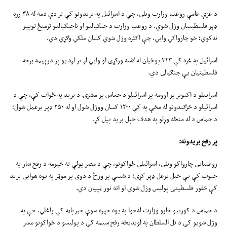
د غزې عامې روغتیا وزارت ویلي، چې د اسرائیل په بریدونو کې تر دې دمه له ۳۸ زره
ډېر فلسطینیان وژل شوي. د روغتیا وزارت د جنګیالیو او ناجنګیالیو ترمنځ توپیر
نه‌کوي؛ خو چارواکي وايي، چې اکثره وژل شوي کسان ملکي وګړي دي.
اسرائیل په غزه کې ۳۲۳ پوځیان له لاسه ورکړي او وايي لږ تر لږه یو پر درېیمه برخه
فلسطینیان یې جنګیالي دي.
اسراییلو د اکتوبر پر اوومه پر اسرائیلو د حماس پر مشرۍ د برید په ځواب کې، چې د
اسرائیلو د څرګندونو له مخې په کې ۱۲۰۰ کسان ووژل شول او له ۲۵۰ ډېر یرغمل شول؛
د حماس د له منځه وړلو په هدف خپل برید پیل کړ.
پر رفح بریدونه:
روغتیايي چارواکو ویلي، اسرائیلي ځواکونو، چې د مصر پولې ته څېرمه د رفح ښار په
جنوب کې یې خپل یرغل ډېر کړی؛ د شنبې پر ورځ د دوی پر موټر په یوه هوايي برید
کې څلور فلسطینی پولیس وژل شوي او اته نور ټپیان دي.
د حماس د کورنیو چارو وزارت له‌خوا په یوه خپره شوې خبرپاڼه کې راغلي، چې په
وژل شویو کې د تل السلطان په لویدیځه رفح سیمه کې د پولیسو د ځواکونو مشر