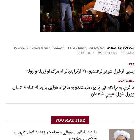
HAMAS
GAZA WAR
GAZA
FEATURED
ATTACK
RELATED TOPICS:
SCHOOL
PALESTINE
ISRAEL
UP NEX
 روسیې توغول شویو توغندیو ۲۱۱ اوکراینیانو ته مرګ او ژوبله واړوله
DON'T MISS
د غزې په تړانګه کې پر یوه مرستندویه مرکز د هوایي برید له کبله ۸ کسان
ووژل شول ـ عیني شاهدان
YOU MAY LIKE
اطاعت، اتفاق او یووالی د نظام د ټینګښت لامل کیږي ــ د
اسلامي امارت رهبر