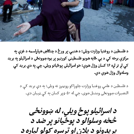
د فلسطین د روغتیا وزارت ویلي
؛
د شنبې پ
ر
ورځ
د چنګاښ شپاړلسمه
د غزې په
مرکزي برخه کې د بې ځایه شویو فلسطیني کورنیو پر یوه ښوونځي د اسرائیلو په برید
کې لږ تر لږه
۱۶
کسان وژل شو
ي؛ خو
اسرائیل
ي پوځیانو
ویلي
،
چې په د
ې
برید کې
وسله
وال
وژل شوي
دي.
د فلسطین د عامې روغتیا وزارت چاوراکو رویټرز ته ویلي؛ په دې برید کې د
النصیرات ښوونځی ویشتل شوی، چې له ۵۰ ډېر کسان په کې ټپيان دي.
د اسرائیلو پوځ ویلي، له ښوونځی
څخه وسلوالو د پوځیانو پر ضد د
بریدونو د پلان او ترسره کولو لپاره د