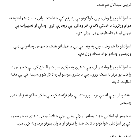
فریس عبدالال هم شته.
د اسرائیلو پوځ ویلي، چې ځواکونو یې په رفح کې د “استخباراتي بنسټ عملیاتو” ته
دوام ورکړی؛ د ځمکې لاندې څو ودانۍ یې ویجاړې کړي، وسلې او تجهیزات یې
نیولي او څو فلسطینیان یې وژلي دي.
اسرائیلو دا هم ویلي، چې په رفح کې یې د عملیاتو هدف د حماس وسله‌والې ډلې
وروستۍ وسله‌والو له منځه وړل دي.
د اسرائیلو پوځ ویاند ویلي، چې د غزې په مرکزي ښار دیر البلاح کې یې د حماس د
راکټ یو مرکز له منځه وړې، چې د بشري مرستو لپاره ټاکل شوې سیمه کې یې دننه
فعالیت کاوه.
هغه ویلي، چې له دې برید وروسته یې ډاډ ترلاسه کړ، چې ملکي خلکو ته زیان ندی
رسیدلی.
د حماس او اسلامي جهاد وسله‌والو ډلې ویلي، چې جنګياليو یې د غزې په څو سیمو
کې پر اسرائیلي ځواکونو د ټانک ضد راکټونو او هاوان بمونو بریدونه کړي دي.
اړوند خبرونه: