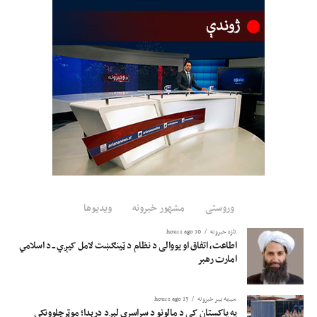
لېږدول شوي؛ خو د هغوی د روغتیايي وضعیت په اړه نور جزئیات ورکړ شوي نه‌دي.
له پېښې وروسته پولیسو د پېښې ځای ته غځېدلې لارې او نږدې یو پل په لنډمهاله
توګه تړلي او د ډزو په اړه څېړنې اوس هم روانې دي.
وروستی
مشهور خبرونه
ویدیوها
تازه خبرونه
10 hours ago
اطاعت، اتفاق او یووالی د نظام د ټینګښت لامل کیږي ــ د اسلامي
امارت رهبر
سیمه ییز خبرونه
13 hours ago
په پاکستان کې د مالونو د سراسري لېږد درېدا؛ موټرچلوونکي