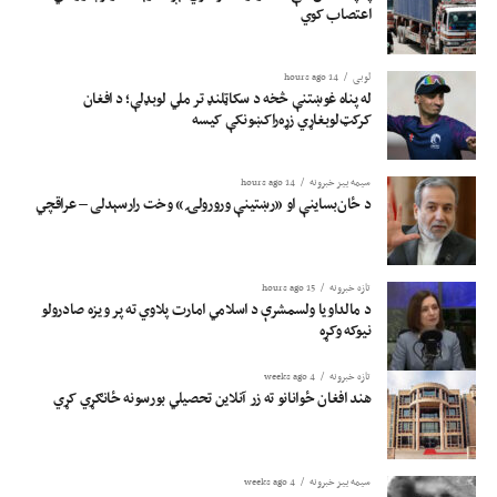
اعتصاب کوي
لوبی
14 hours ago
له پناه غوښتنې څخه د سکاټلنډ تر ملي لوبډلې؛ د افغان
کرکټ‌لوبغاړي زړه‌راکښونکې کیسه
سیمه ییز خبرونه
14 hours ago
د ځان‌بساینې او «رښتینې ورورولۍ» وخت رارسېدلی – عراقچي
تازه خبرونه
15 hours ago
د مالداویا ولسمشرې د اسلامي امارت پلاوي ته پر ویزه صادرولو
نیوکه وکړه
تازه خبرونه
4 weeks ago
هند افغان ځوانانو ته زر آنلاین تحصیلي بورسونه ځانګړي کړي
سیمه ییز خبرونه
4 weeks ago