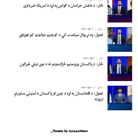
څار: د داعش خراسان د ګواښ په اړه د امریکا خبرداری
تحول
3 days ago
تحول: په نړیوال سیاست کې د کوچنیو دولتونو کم غوراوي
څار
3 days ago
څار: د پاکستان وروستیو څرګندونو ته د نوي ډیلي غبرګون
تحول
4 days ago
تحول: د افغانستان په اړه د چین او پاکستان د امنیتي مشورې
ارزونه
Tweets by ArianaNews_