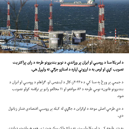
د امریکا سنا د روسیې او ایران پر وړاندې د نو
ی
و بندیزونو طرحه
د رای
پراکثریت
تصویب کړې او اوس به د ارزونې لپاره د استازو جرګې ته ولېږل شي
.
د جمعې پر ورځ په سنا کې د «۲۰۲۶ز.کال د لینډسي او. ګراهام د روسیې او ایران د
بندیزونو قانون» نومې طرحه د ۸۶ موافقو او ۱۱ مخالفو رایو پر ترلاسه کولو تصویب
شوه.
د دې طرحې اصلي موخه د اوکراین د جګړې له کبله پر روسیې اقتصادي فشار زیاتول
دي.
په دې طرحه کې د امریکا ولسمشر ته پراخ واک ورکړ شوی؛ پر هغو هېوادونو دراندې