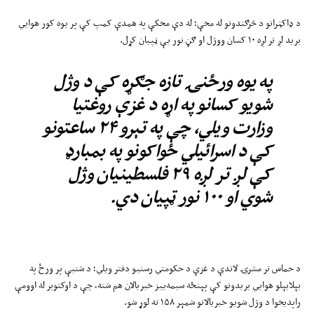
د ډاکټرانو د څرګندونو له مخې؛ له دې مخکې په همدې کمپ کې پر یوه کور هوايي
برید لږ تر لږه ۱۰ کسان ووژل او ګڼ نور یې ټپیان کړل.
په یوه ورځنۍ تازه جګړه کې د وژل
شویو کسانو په اړه د غزې روغتیا
وزارت ویلي، چې په تېرو ۲۴ ساعتونو
کې د اسرائیلي ځواکونو په بمبارډ
کې لږ تر لږه ۲۹ فلسطینیان وژل
شوي او ۱۰۰ نور ټپیان دي.
د حماس تر مشرۍ لاندې د غزې د حکومتي رسنیو دفتر ویلي؛ د شنبې پر ورځ په
بېلابېلو هوایي بریدونو کې پېنځه سیمه‌ییز خبریالان هم شته، چې د اوکتوبر له اوومې
راپدیخوا د وژل شویو خبریالانو شمېر ۱۵۸ ته لوړ شو.