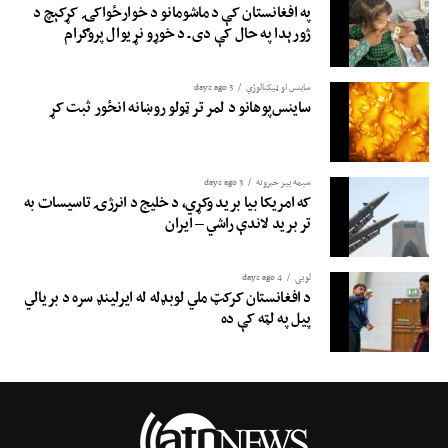
په افغانستان کې د ماشومانو د خوارځواکۍ کړکېچ د
ژورېدا په حال کې دی ـ د خوړو نړیوال پروګرام
ساینس او ​​ټیکنالوژي
3 days ago
ساینس‌پوهانو د لمر تر ټولو روښانه انځور ثبت کړ
سیمه ییز خبرونه
3 days ago
که امریکا بیا برید وکړي، د خلیج د انرژۍ تاسیسات به
تر برید لاندې راشي – ایران
لوبی
4 days ago
د افغانستان کرکټ ملي لوبډله له ایرلینډ سره د بریالي
پیل په لټه کې ده