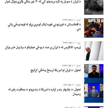
د ایران د سویل په تازه بریدونو کې له ۳۰ ډېر ملکي وګړي ووژل شول
لوبی
4 weeks ago
د افغانستان د غېږنیونې غوره لیګ لومړي پړاو ته اووه ورځې پاتې
دي
نړۍ
4 weeks ago
ټرمپ کانګرس ته د ایران پر ضد د پوځي عملیاتو د بیا پیل خبر ورکړ
تحول
4 weeks ago
تحول: د ایران او امریکا ترمنځ بیاځلي کړکېچ
تحول
2 days ago
تحول: د چابهار بندر لپاره د امریکا د بندیزونو د معافیت پای ته
رسېدل
څار
2 days ago