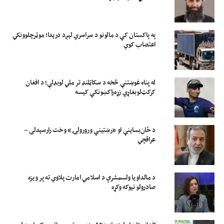
په پاکستان کې د مالونو د سراسري لېږد درېدا؛ موټرچلوونکي
اعتصاب کوي
له پناه غوښتنې څخه د سکاټلنډ تر ملي لوبډلې؛ د افغان
کرکټ‌لوبغاړي زړه‌راکښونکې کیسه
د ځان‌بساینې او «رښتینې ورورولۍ» وخت رارسېدلی –
عراقچي
د مالداویا ولسمشرې د اسلامي امارت پلاوي ته پر ویزه
صادرولو نیوکه وکړه