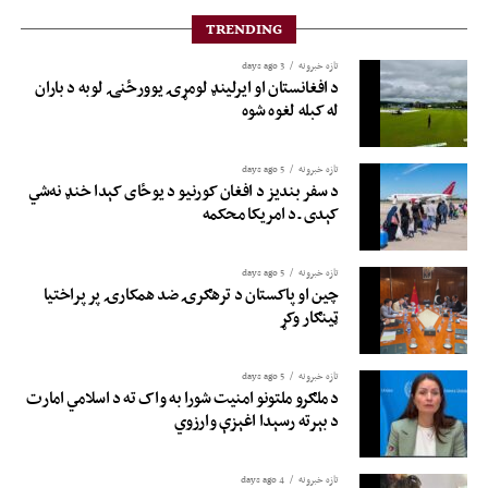
TRENDING
تازه خبرونه
3 days ago
د افغانستان او ایرلینډ لومړۍ یوورځنۍ لوبه د باران
له کبله لغوه شوه
تازه خبرونه
5 days ago
د سفر بندیز د افغان کورنیو د یوځای کېدا خنډ نه‌شي
کېدی ـ د امریکا محکمه
تازه خبرونه
5 days ago
چین او پاکستان د ترهګرۍ ضد همکارۍ پر پراختیا
ټینګار وکړ
تازه خبرونه
5 days ago
د ملګرو ملتونو امنیت شورا به واک ته د اسلامي امارت
د بېرته رسېدا اغېزې وارزوي
تازه خبرونه
4 days ago