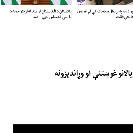
ادونه په نړیوال سیاست کې لږ غوراوي
پاکستان د افغانستان او هند له اړیکو څخه د
دالحي قانت
ناامنۍ احساس کوي – هند
لانو غوښتنې او وړاندېزونه