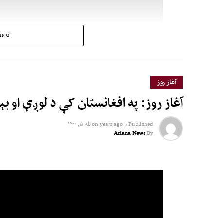
ING
آغاز روز
آغاز روز: په افغانستان کې د لوږې او ب
Published
5 years ago
on
تله ۵, ۱۴۰۰
Ariana News
By