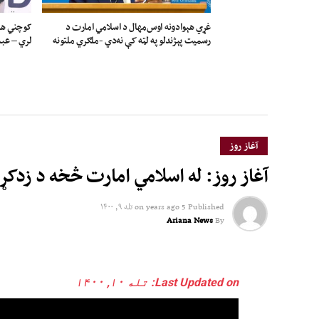
غړي هېوادونه اوس‌مهال د اسلامي امارت د
کوچني هېو
رسمیت پېژندلو په لټه کې نه‌دي -ملګري ملتونه
لري – عب
آغاز روز
آغاز روز: له اسلامي امارت څخه د زدکړیا
Published
5 years ago
on
تله ۹, ۱۴۰۰
Ariana News
By
Last Updated on: تله ۱۰, ۱۴۰۰