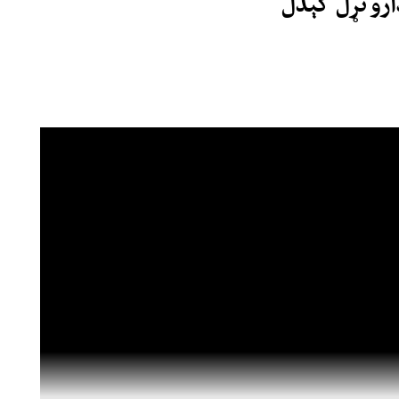
ارو تړل کېدل