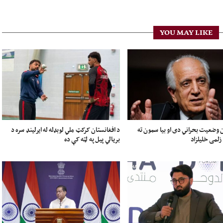
YOU MAY LIKE
 وضعیت بحراني دی او بیا سمون ته
د افغانستان کرکټ ملي لوبډله له ایرلینډ سره د
 زلمی خلیلزاد
بریالي پیل په لټه کې ده