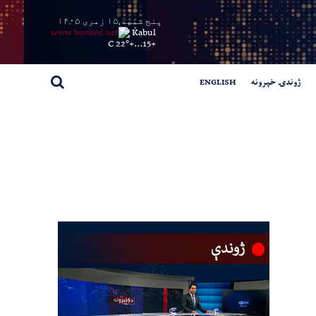
پنج شنبه,۱۵ زمری ۱۴۰۵
Kabul
22° C
+
15...
+
ژوندۍ خپرونه
ENGLISH