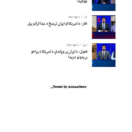
چټکېدا
څار
2 days ago
څار: د امریکا او ایران ترمنځ د مذاکراتو پیل
تحول
3 days ago
تحول: د ایران پر وړاندې د امریکا د پراخو
بریدونو درېدا
Tweets by ArianaNews_