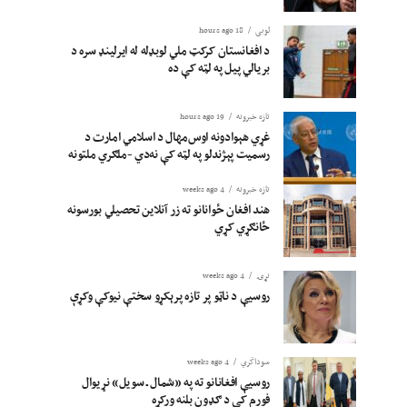
لوبی
18 hours ago
د افغانستان کرکټ ملي لوبډله له ایرلینډ سره د
بریالي پیل په لټه کې ده
تازه خبرونه
19 hours ago
غړي هېوادونه اوس‌مهال د اسلامي امارت د
رسمیت پېژندلو په لټه کې نه‌دي -ملګري ملتونه
تازه خبرونه
4 weeks ago
هند افغان ځوانانو ته زر آنلاین تحصیلي بورسونه
ځانګړي کړي
نړۍ
4 weeks ago
روسیې د ناټو پر تازه پرېکړو سختې نیوکې وکړې
سوداگري
4 weeks ago
روسیې افغانانو ته په «شمال ـ سویل» نړیوال
فورم کې د ګډون بلنه ورکړه