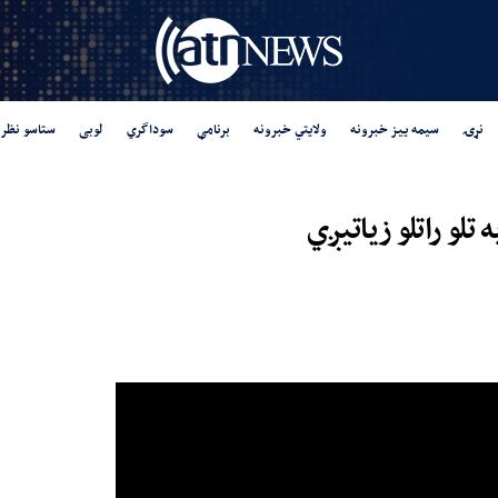
نړۍ
سیمه ییز خبرونه
ولایتي خبرونه
برنامې
سوداگري
لوبی
ستاسو نظر
تلو راتلو زیاتیږي