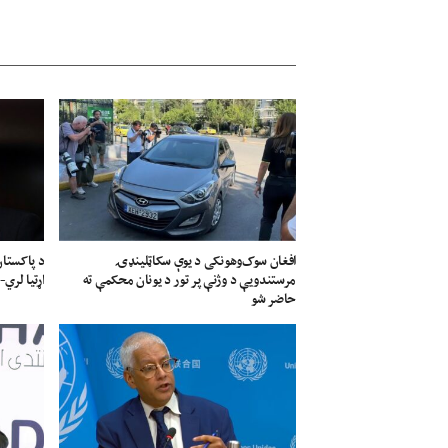
افغان سوک‌وهونکی د یوې سکاټلینډۍ
د پاکستان
مرستندویې د وژنې پر تور د یونان محکمې ته
اړتیا لري-
حاضر شو