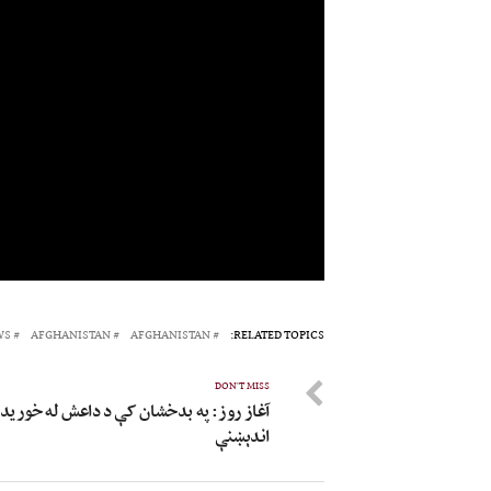
WS
AFGHANISTAN
AFGHANISTAN
RELATED TOPICS:
DON'T MISS
آغاز روز: په بدخشان کې د داعش له خورید
اندېښنې