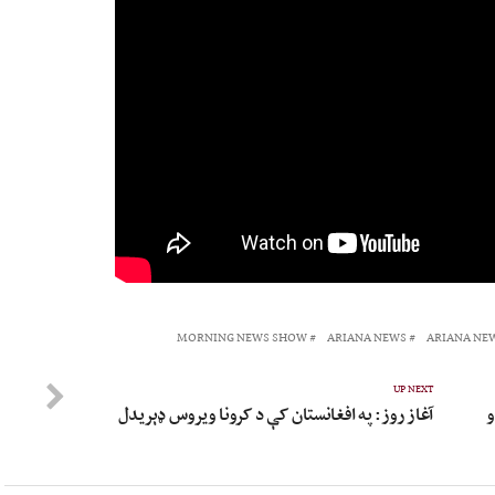
MORNING NEWS SHOW
ARIANA NEWS
ARIANA NE
UP NEXT
و
آغاز روز: په افغانستان کې د کرونا ویروس ډېریدل