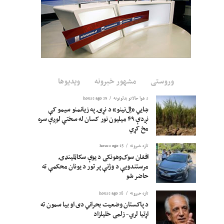
وروستی
مشهور خبرونه
ویدیوها
د هوا حالاتو بدلونونه
15 hours ago
ښايي «اِل‌نینو» د نړۍ په زیانمنو سیمو کې
نږدې ۴۹ میلیون نور کسان له سختې لوږې سره
مخ کړي
تازه خبرونه
15 hours ago
افغان سوک‌وهونکی د یوې سکاټلینډۍ
مرستندویې د وژنې پر تور د یونان محکمې ته
حاضر شو
تازه خبرونه
18 hours ago
د پاکستان وضعیت بحراني دی او بیا سمون ته
اړتیا لري- زلمی خلیلزاد