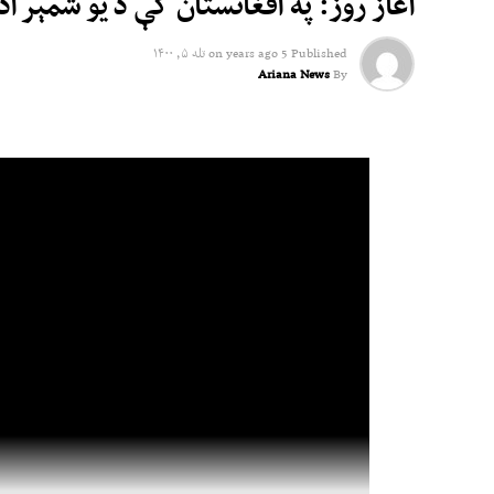
آغاز روز: په افغانستان کې د یو شمېر اد
Published
5 years ago
on
تله ۵, ۱۴۰۰
Ariana News
By