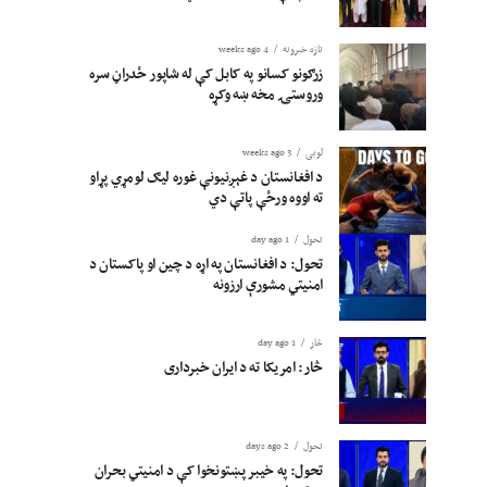
تازه خبرونه
4 weeks ago
زرګونو کسانو په کابل کې له شاپور ځدراڼ سره
وروستۍ مخه ښه وکړه
لوبی
3 weeks ago
د افغانستان د غېږنیونې غوره لیګ لومړي پړاو
ته اووه ورځې پاتې دي
تحول
1 day ago
تحول: د افغانستان په اړه د چین او پاکستان د
امنیتي مشورې ارزونه
څار
1 day ago
څار: امریکا ته د ایران خبرداری
تحول
2 days ago
تحول: په خیبر پښتونخوا کې د امنیتي بحران