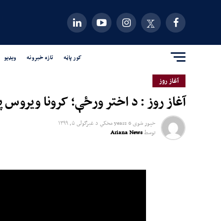
کور پاڼه
تازه خبرونه
ویډیو
آغاز روز
آغاز روز : د اختر ورځې؛ کرونا ویروس په 
خپور شوی
6 years مخکي
د
غبرګولى ۵, ۱۳۹۹
توسط
Ariana News