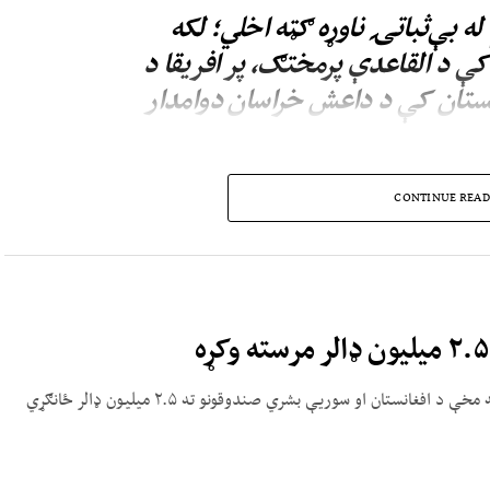
 بې‌ثباتۍ ناوړه ګټه اخلي؛ لکه
 د القاعدې پرمختګ، پر افریقا د
نستان کې د داعش خراسان دوامدار
انستان کې د ترهګرو ډلو د فعالیت په اړه ادعاوې رد کړي او ټینګار کوي،
CONTINUE READ
کار اخیستو اجازه ورنه‌کړي.
د دې صندوق خپرې شوې خبرپاڼې له مخې، د دغو هوکړه‌لیکونو له مخې د افغانستان او سوریې بشري صندوقونو ته ۲.۵ میلیون ډالر ځانګړي