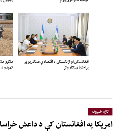
افغانستان او ازبکستان د اقتصادي همکاریو پر
ملګرو ملت
پراختیا ټینګار وکړ
کمېدو د م
تازه خبرونه
امریکا په افغانستان کې د داعش خراسا