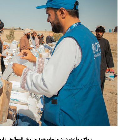
د ملګرو ملتونو د بشري چارو همغږۍ دفتر(اوچا) خبردار