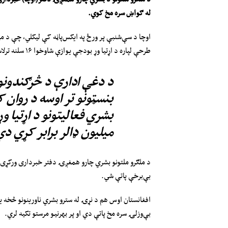
له ګواښ سره مخ کوي
.
طرحې لپاره د اړتیا وړ بودجې یوازې شاوخوا ۱۶ سلنه ترلاسه کړې ده.
د دغې ادارې د څرګندونو 
بنسټونو تر اوسه د روان ک
میلیون ډالر برابر کړي دي
د ملګرو ملتونو بشري چارو همغږۍ دفتر خبرداری ورکړی، که
بې‌برخې پاتې شي.
افغانستان اوس هم د نړۍ له سترو بشري ناورینونو څخه یو
بې‌وزلۍ سره مخ پاتې دي او پر بهرنیو مرستو تکیه لري.