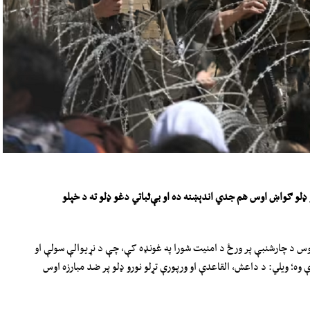
ډلو ګواښ ا
وس
هم جدي اندېښنه ده او بې‌ثباتي دغو ډلو ته د خپلو
روس د چارشنبې پر ورځ د امنیت شورا په غونډه کې، چې د نړیوالې سولې او
 وه؛ ویلي: د داعش، القاعدې او ورپورې تړلو نورو ډلو پر ضد مبارزه اوس