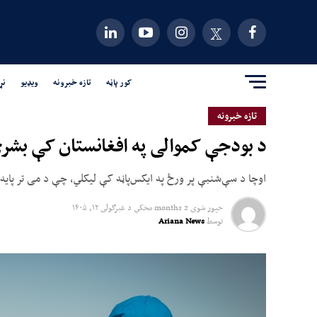
کور پاڼه
تازه خبرونه
ویډیو
نړ
تازه خبرونه
د بودجې کموالی په افغانستان کې بشر
اوچا د سې‌شنبې پر ورځ په ایکس‌پاڼه کې لیکلي، چې د می تر پایه بشري مرستندویه بنسټونو د افغانستان د ۲۰۲۶ز.کال د بشري 
خپور شوی
2 months مخکي
د
غبرګولى ۱۲, ۱۴۰۵
توسط
Ariana News