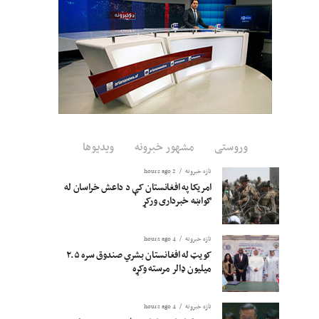
وروستی
مشهور خبرونه
ویدیوها
تازه خبرونه
2 hours ago
امریکا په افغانستان کې د داعش خراسان له
ګواښه خبرداری ورکړ
تازه خبرونه
4 hours ago
کویټ له افغانستان بشري صندوق سره ۲.۵
میلیون ډالر مرسته وکړه
تازه خبرونه
4 hours ago