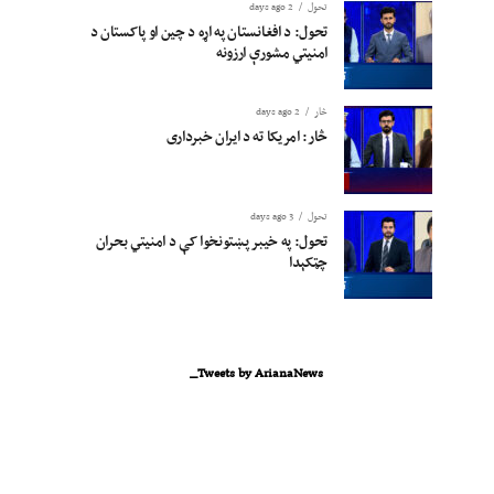
تحول
2 days ago
تحول: د افغانستان په اړه د چین او پاکستان د
امنیتي مشورې ارزونه
څار
2 days ago
څار: امریکا ته د ایران خبرداری
تحول
3 days ago
تحول: په خیبر پښتونخوا کې د امنیتي بحران
چټکېدا
Tweets by ArianaNews_