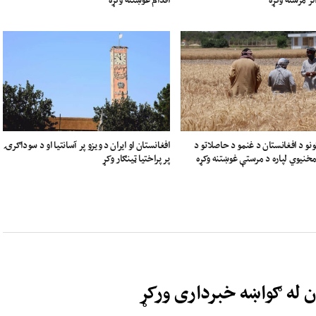
ونو د افغانستان د غنمو د حاصلاتو د
افغانستان او ایران د ویزو پر آسانتیا او د سوداګرۍ
خنیوي لپاره د مرستې غوښتنه وکړه
پر پراختیا ټینګار وکړ
ن له ګواښه خبرداری ورکړ