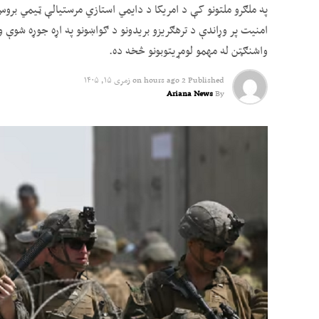
په ملګرو ملتونو کې د امریکا د دایمي استازي مرستیالې ټیمي بر
امنیت پر وړاندې د ترهګریزو بریدونو د ګواښونو په اړه جوړه شوې و
واشنګټن له مهمو لومړیتوبونو څخه ده.
Published
2 hours ago
on
زمری ۱۵, ۱۴۰۵
Ariana News
By