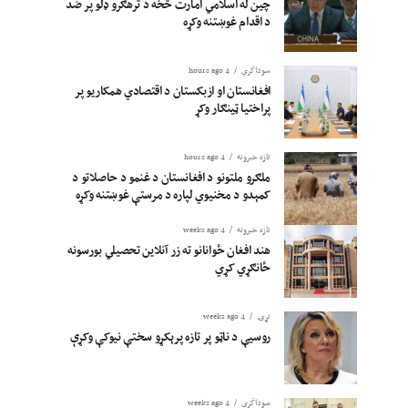
چین له اسلامي امارت څخه د ترهګرو ډلو پر ضد
د اقدام غوښتنه وکړه
سوداگري
4 hours ago
افغانستان او ازبکستان د اقتصادي همکاریو پر
پراختیا ټینګار وکړ
تازه خبرونه
4 hours ago
ملګرو ملتونو د افغانستان د غنمو د حاصلاتو د
کمېدو د مخنیوي لپاره د مرستې غوښتنه وکړه
تازه خبرونه
4 weeks ago
هند افغان ځوانانو ته زر آنلاین تحصیلي بورسونه
ځانګړي کړي
نړۍ
4 weeks ago
روسیې د ناټو پر تازه پرېکړو سختې نیوکې وکړې
سوداگري
4 weeks ago