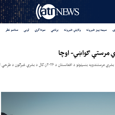
ۍ
سیمه ییز خبرونه
ولایتي خبرونه
برنامې
سوداگري
لوبی
ستاسو نظر
ي مرستې ګواښي- اوچا
غبرګون د طرحې لپاره د اړتیا وړ بودجې یوازې شاوخوا ۱۶ سلنه ترلاسه کړې ده.