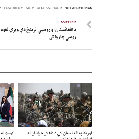
FEATURED
AID
AFGHANISTAN
RELATED TOPICS:
DON'T MISS
د افغانستان او روسیې ترمنځ دې ویزې لغوه
روسي چارواکی
امریکا په افغانستان کې د داعش خراسان له
ګواښه خبرداری ورکړ
میلیون ډا