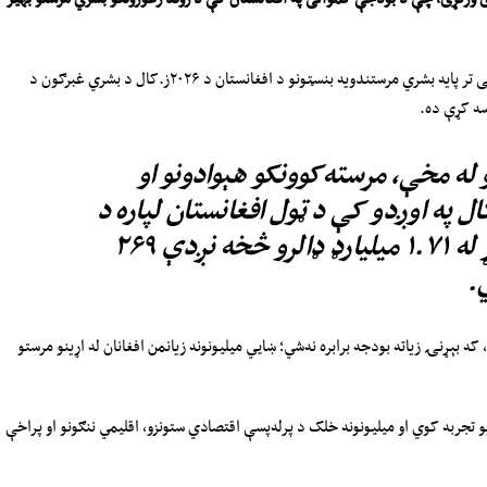
اوچا د سې‌شنبې پر ورځ په ایکس‌پاڼه کې لیکلي، چې د می تر پایه بشري مرستندویه بنسټونو د افغانستان د ۲۰۲۶ز.کال د بشري غبرګون د
له مخې، مرسته‌کوونکو هېوادونو او
ال په اوږدو کې د ټول افغانستان لپاره د
بشري فعالیتونو د اړتیا وړ له ۱.۷۱ میلیارډ ډالرو څخه نږدې ۲۶۹
.
 بېړنۍ زیاته بودجه برابره نه‌شي؛ ښايي میلیونونه زیانمن افغانان له اړینو مرستو
 تجربه کوي او میلیونونه خلک د پرله‌پسې اقتصادي ستونزو، اقلیمي ننګونو او پراخې