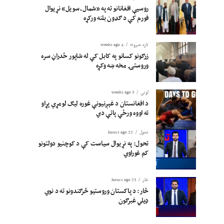
روسیې افغانانو ته په «شمال ـ سویل» نړیوال
فورم کې د ګډون بلنه ورکړه
تازه خبرونه
4 weeks ago
زرګونو کسانو په کابل کې له شاپور ځدراڼ سره
وروستۍ مخه ښه وکړه
لوبی
3 weeks ago
د افغانستان د غېږنیونې غوره لیګ لومړي پړاو
ته اووه ورځې پاتې دي
تحول
22 hours ago
تحول: په نړیوال سیاست کې د کوچنیو دولتونو
کم غوراوي
څار
23 hours ago
څار: د پاکستان وروستیو څرګندونو ته د نوي
ډیلي غبرګون