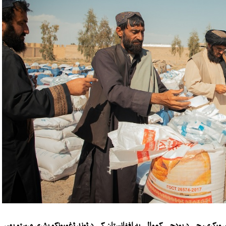
ی ورکړی، چې د بودجې کموالی په افغانستان کې د ژوند ژغورونکو بشري مرستو بهیر