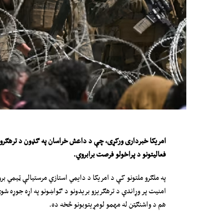
امریکا
خبرداری ورکړی، چې د داعش خراسان په ګډون د ترهګرو 
فعالیتونو د پراخولو فرصت برابروي
.
په ملګرو ملتونو کې د امریکا د دایمي استازي مرستیالې ټیمي ب
امنیت پر وړاندې د ترهګریزو بریدونو د ګواښونو په اړه جوړه شوې
هم د واشنګټن له مهمو لومړیتوبونو څخه ده.