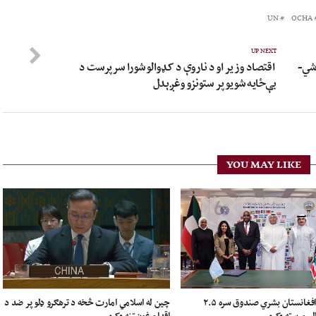
UN
OCHA
UP NEXT
 شي-
اقتصاد وزیر او د ناروې د کډوالو شورا سرپرست د
بې‌ځایه شویو پر ستونزو وغږېدل
YOU MAY LIKE
چین له اسلامي امارت څخه د ترهګرو ډلو پر ضد د
کویټ له افغانستان بشري صندوق سره ۲.۵
اقدام غوښتنه وکړه
لر مرسته وکړه