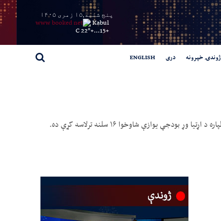
پنج شنبه,۱۵ زمری ۱۴۰۵
Kabul
22° C
+
15...
+
ژوندۍ خپرونه
دری
ENGLISH