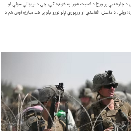
وس د چارشنبې پر ورځ د امنیت شورا په غونډه کې، چې د نړیوالې سولې او
ه؛ ویلي: د داعش، القاعدې او ورپورې تړلو نورو ډلو پر ضد مبارزه اوس هم د